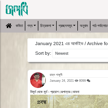
কবিতা
গদ্য
চিত্রকলা
প্রচ্ছদসমূহ
অনুবাদ
পাঠ পর্যালোচ
January 2021 এর আর্কাইভ / Archive f
Sort by:
রাহুল গাঙ্গুলী
January 24, 2021
8099
বিমূর্ত থেকে মূর্ত - প্রয়োগ।রূপান্তর।ভাবনা