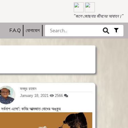
"জলে জোছনায় জীবনের আবাহন।"
⚲
Adv
F.A.Q
যোগাযোগ
Filte
মনজুর রহমান
January 18, 2021
2566
 সর্বনাশ এসো’: কবির আত্মজাত বোধের অঙ্কুর