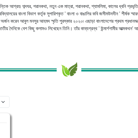
ন্তিক আগ্রহ৷ শব্দঘর, পরানকথা, নতুন এক মাত্রা, পরানকথা, শ্যামলিমা, কালের ধ্বনি প্রভৃত
িদ্যালয়ের বাংলা বিভাগ কর্তৃক সুপারিশকৃত ' বাংলা ও বাঙালির কবি জসীমউদদীন ' শীর্ষক স্ম
অর্জন করেন আবুল মনসুর আহমদ স্মৃতি পুরস্কার ২০২০৷ এছাড়া বাংলাদেশের প্রথম প্রধানমন
ীয় দৈনিকে বেশ কিছু কলামও লিখেছেন তিনি। তাঁর কাব্যগ্রন্থ ' উন্মার্গগামীর আত্মকথন' 