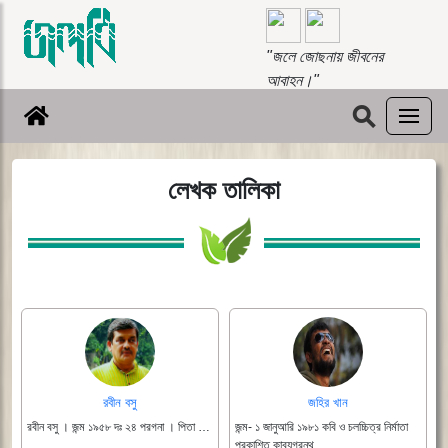
"জলে জোছনায় জীবনের
আবাহন।"
⚲
লেখক তালিকা
রবীন বসু
জহির খান
রবীন বসু । জন্ম ১৯৫৮ দঃ ২৪ পরগনা । পিতা …
জন্ম- ১ জানুআরি ১৯৮১ কবি ও চলচ্চিত্র নির্মাতা
প্রকাশিত কাব্যগ্রন্থ …