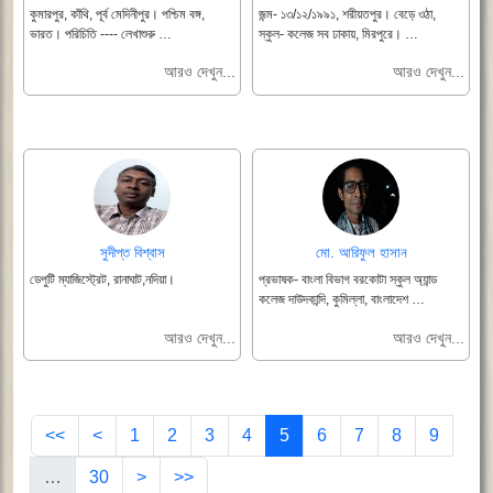
কুমারপুর, কাঁথি, পূর্ব মেদিনীপুর। পশ্চিম বঙ্গ,
জন্ম- ১৩/১২/১৯৯১, শরীয়তপুর। বেড়ে ওঠা,
ভারত। পরিচিতি ---- লেখাশুরু …
স্কুল- কলেজ সব ঢাকায়, মিরপুরে। …
আরও দেখুন...
আরও দেখুন...
সুদীপ্ত বিশ্বাস
মো. আরিফুল হাসান
ডেপুটি ম্যাজিস্ট্রেট, রানাঘাট,নদিয়া।
প্রভাষক- বাংলা বিভাগ বরকোটা স্কুল অ্যান্ড
কলেজ দাউদকান্দি, কুমিল্লা, বাংলাদেশ …
আরও দেখুন...
আরও দেখুন...
<<
<
1
2
3
4
5
6
7
8
9
…
30
>
>>