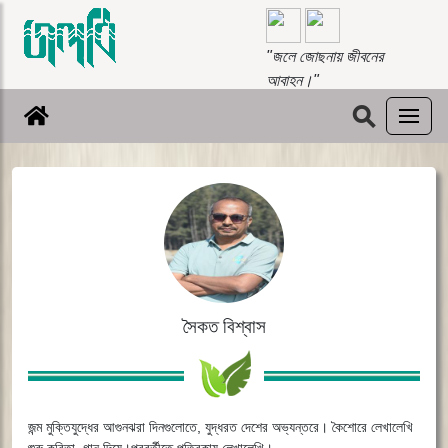
"জলে জোছনায় জীবনের
আবাহন।"
⚲
সৈকত বিশ্বাস
জন্ম মুক্তিযুদ্ধের আগুনঝরা দিনগুলোতে, যুদ্ধরত দেশের অভ্যন্তরে। কৈশোরে লেখালেখি