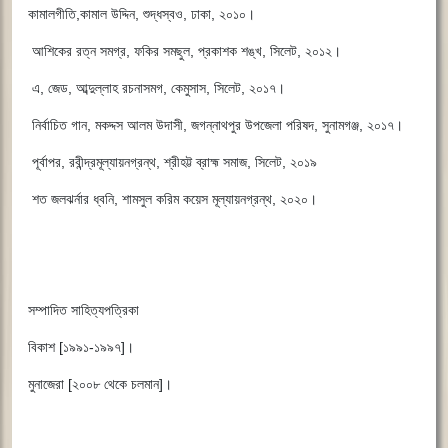
কামালগীতি,কামাল উদ্দিন, শুদ্ধস্বও, ঢাকা, ২০১০।
আশিকের রত্ন সমগ্র, ফকির সমছুল, প্রকাশক শঙ্খ, সিলেট, ২০১২।
এ, জেড, আব্দুল্লাহ রচনাসমগ, কেমুসাস, সিলেট, ২০১৭।
নির্বাচিত গান, মকদ্দস আলম উদাসী, জগন্নাথপুর উপজেলা পরিষদ, সুনামগঞ্জ, ২০১৭।
পূর্বাপর, রবীন্দ্রমূল্যায়নগ্রন্থ, শ্রীহট্ট ব্রাহ্ম সমাজ, সিলেট, ২০১৯
শত জলঝর্নার ধ্বনি, শামসুল করিম কয়েস মূল্যায়নগ্রন্থ, ২০২০।
সম্পাদিত সাহিত্যপত্রিকা
বিকাশ [১৯৯১-১৯৯৭]।
মুনাজেরা [২০০৮ থেকে চলমান]।