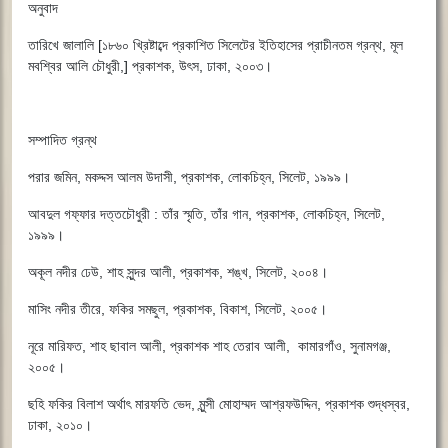
অনুবাদ
তারিখে জালালি [১৮৬০ খ্রিষ্টাব্দে প্রকাশিত সিলেটের ইতিহাসের প্রাচীনতম গ্রন্থ, মূল
মবশ্বির আলি চৌধুরী,] প্রকাশক, উৎস, ঢাকা, ২০০৩।
সম্পাদিত গ্রন্থ
পরার জমিন, মকদ্দস আলম উদাসী, প্রকাশক, লোকচিহ্ন, সিলেট, ১৯৯৯।
আবদুল গফ্ফার দত্তচৌধুরী : তাঁর স্মৃতি, তাঁর গান, প্রকাশক, লোকচিহ্ন, সিলেট,
১৯৯৯।
অকূল নদীর ঢেউ, শাহ সুন্দর আলী, প্রকাশক, শঙ্খ, সিলেট, ২০০৪।
মাসিং নদীর তীরে, ফকির সমছুল, প্রকাশক, বিকাশ, সিলেট, ২০০৫।
নূরে মারিফত, শাহ ছাবাল আলী, প্রকাশক শাহ তেরাব আলী, কামারগাঁও, সুনামগঞ্জ,
২০০৫।
ছহি ফকির বিলাশ অর্থাৎ মারফতি ভেদ, মুন্সী মোহাম্মদ আশ্রফউদ্দিন, প্রকাশক শুদ্ধস্বর,
ঢাকা, ২০১০।