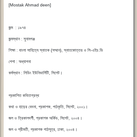
[Mostak Ahmad deen]
জন্ম : ১৯৭৪
জন্মস্থান : সুনামগঞ্জ
শিক্ষা : বাংলা সাহিত্যে স্নাতক (সম্মান), স্নাতকোত্তর ও পি-এইচ.ডি
পেশা : অধ্যাপনা
কর্মস্থান : লিডিং ইউনিভার্সিটি, সিলেট।
প্রকাশিত কবিতাগ্রন্থ
কথা ও হাড়ের বেদনা, প্রকাশক, পাঠকৃতি, সিলেট, ২০০১।
জল ও ত্রিকালদর্শী, প্রকাশক অর্কিড, সিলেট, ২০০৪।
জল ও শ্রীমতী, প্রকাশক পাঠসূত্র, ঢাকা, ২০০৪।