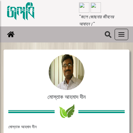
"জলে জোছনায় জীবনের
আবাহন।"
⚲
মোস্তাক আহমাদ দীন
মোস্তাক আহমাদ দীন