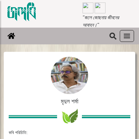
"জলে জোছনায় জীবনের
আবাহন।"
⚲
মৃদুল শর্মা
কবি পরিচিতি: