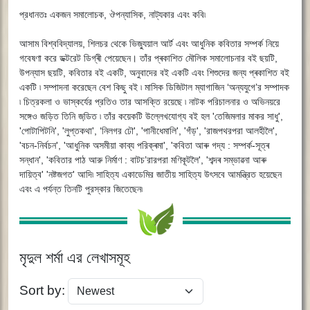
প্রধানতঃ একজন সমালোচক, ঔপন্যাসিক, নাট্যকার এবং কবি৷
আসাম বিশ্ববিদ্যালয়, শিলচর থেকে ভিজ্যুয়াল আর্ট এবং আধুনিক কবিতার সম্পর্ক নিয়ে
গবেষণা করে ডক্টরেট ডিগ্ৰী পেয়েছেন। তাঁর প্ৰকাশিত মৌলিক সমালোচনার বই ছয়টি,
উপন্যাস ছয়টি, কবিতার বই একটি, অনুবাদের বই একটি এবং শিশুদের জন্য প্ৰকাশিত বই
একটি ৷ সম্পাদনা করেছেন বেশ কিছু বই ৷ মাসিক ডিজিটাল ম্যাগাজিন ‘অন্যযুগে’র সম্পাদক
৷ চিত্রকলা ও ভাস্কর্যের প্রতিও তার আসক্তি রয়েছে ৷ নাটক পরিচালনার ও অভিনয়রে
সঙ্গেও জড়িত তিনি জডি়ত ৷ তাঁর কয়েকটি উল্লেখযোগ্য বই হল 'তেজিমলার মাকর সাধু',
'পোটাপিটনি', 'লুপ্তকথা', ‘নিলগর ঢৌ', 'পানীধেমালি', 'গঁড়', 'রাজপথরপরা আলহীলৈ',
'বচন-নিৰ্বচন', 'আধুনিক অসমীয়া কাব্য পরিক্ৰমা', 'কবিতা আৰু গদ্য : সম্পৰ্ক-সূত্ৰ
সন্ধান', 'কবিতার পাঠ আরু নিৰ্মাণ : বাটচ’রারপরা মণিকূটলৈ', 'শব্দৰ সম্ভাৱনা আৰু
দায়িত্ব' 'নষ্টজগত' আদি৷ সাহিত্য একাডেমির জাতীয় সাহিত্য উৎসবে আমন্ত্রিত হয়েছেন
এবং এ পর্যন্ত তিনটি পুরস্কার জিতেছেন৷
মৃদুল শর্মা এর লেখাসমূহ
Sort by: