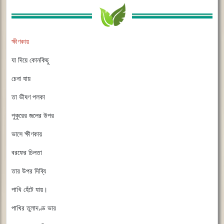
ক্ষীণকায়
যা দিয়ে কোনকিছু
চেনা যায়
তা ভীষণ পলকা
পুকুরের জলের উপর
ভাসে ক্ষীণকায়
বরফের চিলতা
তার উপর দিব্যি
পাখি হেঁটে যায়।
পাখির তুলাদণ্ড ভার