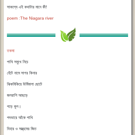
সাকল্যে এই কথাটার মানে কী!
poem :The Niagara river
তকমা
পাখি সমুখে নিচে
হেঁটে নামে সাগর কিনার
ঝিকমিকিয়ে উর্মিমালা ছোটে
জলরাশি আছড়ে
পড়ে কূল।
পদভারে আঁকে পাখি
বিহার ও সম্ভ্রমের জিত