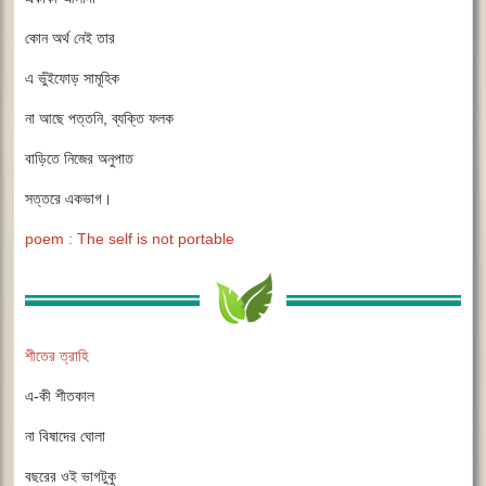
কোন অর্থ নেই তার
এ ভুঁইফোড় সামূহিক
না আছে পত্তনি, ব্যক্তি ফলক
বাড়িতে নিজের অনুপাত
সত্তরে একভাগ।
poem : The self is not portable
শীতের ত্রাহি
এ-কী শীতকাল
না বিষাদের ঘোলা
বছরের ওই ভাগটুকু