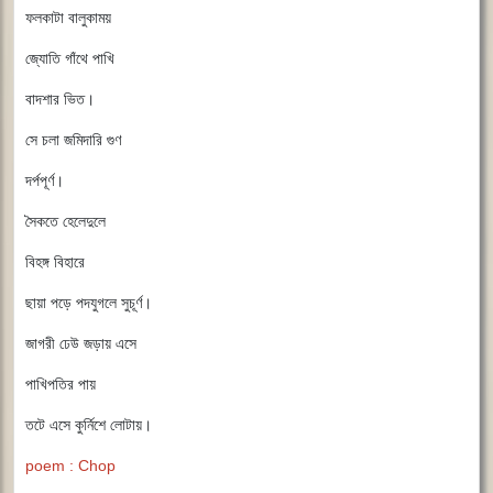
ফলকাটা বালুকাময়
জ্যোতি গাঁথে পাখি
বাদশার ভিত।
সে চলা জমিদারি গুণ
দর্পপূর্ণ।
সৈকতে হেলেদুলে
বিহঙ্গ বিহারে
ছায়া পড়ে পদযুগলে সুচূর্ণ।
জাগরী ঢেউ জড়ায় এসে
পাখিপতির পায়
তটে এসে কুর্নিশে লোটায়।
poem : Chop