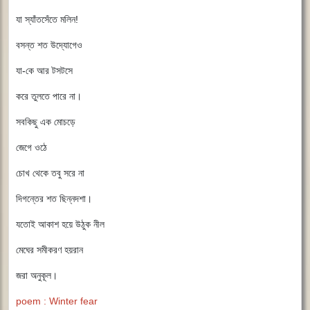
যা স্যাঁতসেঁতে মলিন!
বসন্ত শত উদ্যোগেও
যা-কে আর টসটসে
করে তুলতে পারে না।
সবকিছু এক মোচড়ে
জেগে ওঠে
চোখ থেকে তবু সরে না
দিগন্তের শত ছিন্নদশা।
যতোই আকাশ হয়ে উঠুক নীল
মেঘের সমীকরণ হয়রান
জরা অনুকূল।
poem : Winter fear