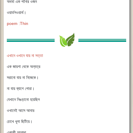
অথবা এক পাখির ওজন
ওয়ার্ডসওয়ার্থ।
poem :Thin
এখানে ওখানে যায় না সত্তা
এক জায়গা থেকে অন্যত্র
সরানো যায় না নিজেকে।
না যায় ব্যাগে পোরা।
যেখানে নিঙড়ানো হয়েছিল
ওখানেই আসে আবার
চোখে ধূলা ছিটিয়ে।
একাকী আলাদা