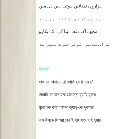
ہزاروں تمنائیں ہوتی ہیں دل میں
ہماری تو بس اک تمنا یہی ہے
مجھے اک دفعہ اپنا کہہ کے پکارو
بس اس کے سوا کوئی حسرت نہیں ہے
উচ্চারণ
:
হাজারো
তামান্নায়েঁ
হোতি
হ্যায়ঁ
দিল
মেঁ
হামারি
তো
বাস
ইক
তামান্না
য়্যাহি
হ্যায়
মুঝে
ইক
দাফা
আপনা
ক্যাহ্
কে
পুকারো
-
বাস
ইসকে
সিওয়া
কো
ই
হাসরাত
নাহি
হ্যায়।
-