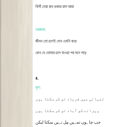
কিউঁ
তেরা
রাহ
গুজার
য়াদ
আয়া
তরজমা
:
জীবন
তো
চলেই
যেত
এমনি
করে
কেন
যে
তোমার
চলে
যাওয়া
পথ
মনে
পড়ে
৪
.
মূল
:
تنہائی میں فریاد تو کر سکتا ہوں
ویرانے کو آباد تو کر سکتا ہوں
جب چاہوں تمہیں مِل نہیں سکتا لیکن