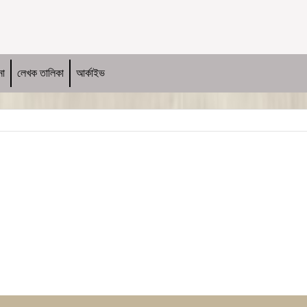
না
লেখক তালিকা
আর্কাইভ