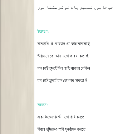
جب چاہوں تمہیں یاد تو کر سکتا ہوں
উচ্চারণ
:
তানহায়ি
মেঁ
ফারয়াদ
তো
কার
সাকতা
হুঁ
উয়িরানে
কো
আবাদ
তো
কার
সাকতা
হুঁ
যাব
চাহুঁ
তুমহেঁ
মিল
নাহি
সাকতা
লেকিন
যাব
চাহুঁ
তুমহেঁ
য়াদ
তো
কার
সাকতা
হুঁ
তরজমা
:
একাকিত্ত্বে
প্রার্থনা
তো
পারি
করতে
বিরান
ভূমিকেও
পারি
পুনর্বাসন
করতে