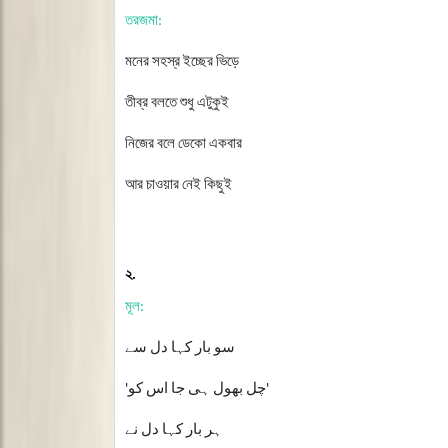
তরজমা
:
মনের
সহস্র
ইচ্ছের
ভিড়ে
তীব্র
বলতে
শুধু
এটুকুই
নিজের
বলে
ডেকো
একবার
আর
চাওয়ার
নেই
কিছুই
২
.
মূল
:
سو بار کہا دل سے
'چل بھول ہی جا اس کو'
ہر بار کہا دل نے