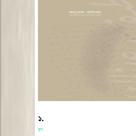
১.
মূল
: