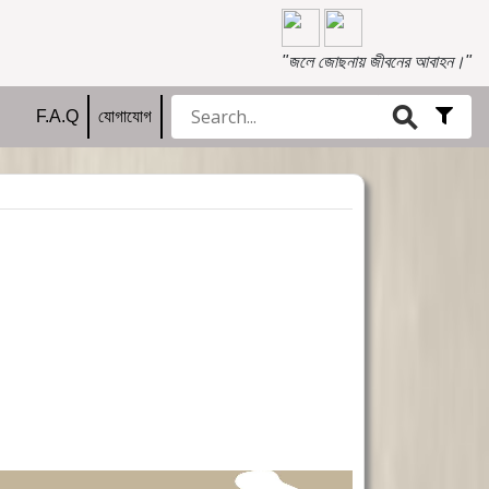
"জলে জোছনায় জীবনের আবাহন।"
⚲
Adv
F.A.Q
যোগাযোগ
Filte