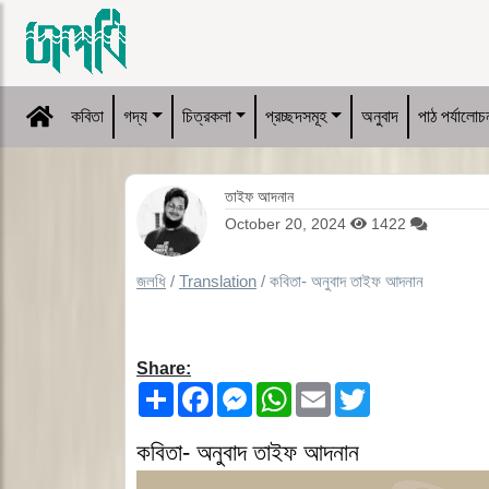
কবিতা
গদ্য
চিত্রকলা
প্রচ্ছদসমূহ
অনুবাদ
পাঠ পর্যালোচ
তাইফ আদনান
October 20, 2024
1422
জলধি
/
Translation
/
কবিতা- অনুবাদ তাইফ আদনান
Share:
Share
Facebook
Messenger
WhatsApp
Email
Twitter
কবিতা- অনুবাদ তাইফ আদনান