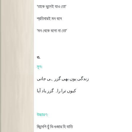
তাকে
ভুলেই
যাও
তো
'
'
প্রতিবারই
মন
বলে
মন
থেকে
বলো
না
তো
'
'
৩
.
মূল
:
زندگی یوں بھی گزر ہی جاتی
کیوں ترا راہ گزر یاد آیا
উচ্চারণ
:
জিন্দেগি
য়ুঁ
ভি
গুজার
হি
যাতি