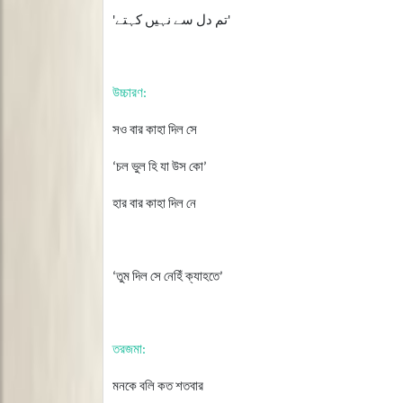
'تم دل سے نہیں کہتے'
উচ্চারণ
:
সও
বার
কাহা
দিল
সে
চল
ভুল
হি
যা
উস
কো
‘
’
হার
বার
কাহা
দিল
নে
তুম
দিল
সে
নেহিঁ
ক্যাহতে
‘
’
তরজমা
:
মনকে
বলি
কত
শতবার