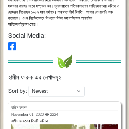
স্নাতকোত্তর।
সাংবাদিকতা
দিয়ে
কর্মজীবন
শুরু
হলেও
পরবর্তীতে
বেসরকারি
উন্নয়ন
সংস্থার
কাজের
সংগে
সম্পৃক্ত
হন।
মূলস্রোতের
পত্রিকাগুলোর
সাহিত‌্যপাতায়
কবিতা
ও
ছোটগল্প
লিখেছেন
১৯৮৭
সাল
পর্যন্ত।
মাঝখানে
দীর্ঘ
বিরতি।
আবার
লেখালেখি
শুরু
করেছেন।
এখন
নিয়মিতভাবে
লিখছেন
লিটল
ম‌্যাগাজিনসহ
অনলাইন
সাহিত‌্যপত্রিকাগুলোয়।
Social Media:
হামীম ফারুক এর লেখাসমূহ
Sort by:
হামীম ফারুক
November 01, 2020
2224
হামীম ফারুকের তিনটি কবিতা