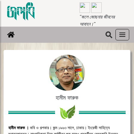
"জলে জোছনায় জীবনের
আবাহন।"
⚲
হামীম ফারুক
হামীম
ফারুক
।
কবি
ও
গল্পকার।
জন্ম
১৯৬৩
সালে
,
ঢাকায়।
ইংরেজী
সাহিত্যে