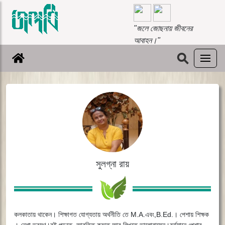
"জলে জোছনায় জীবনের
আবাহন।"
⚲
সুলগ্না রায়
কলকাতায় থাকেন। শিক্ষাগত যোগ্যতায় অর্থনীতি তে M.A.এবং,B.Ed.। পেশায় শিক্ষক