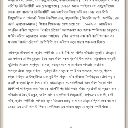
জানুয়ারী ৩০, ১৯২৫, লস এ্যান্জেলিসেস, ক্যালিফোর্নিয়ায়। ১৯৪৩ এ হাইস্কুলে শেষ করে
ভর্তি হন ইউনির্ভাসিটি অফ রেডল্যান্ডসে। ১৯৪৫এ জ্যাক স্পাইসার লস এ্যান্জেলিসেস
থেকে এসে বার্কলে'র ইউনিভার্সিটি অফ ক্যালিফোর্নিয়ায় ভর্তি হন। চার বছর তিনি
লিঙ্গুয়েস্টিক ও নাট্যচর্চা বিষয়ে উচ্চশিক্ষা নেন, বহুভাষাবিদ ( ইংরেজি,ফরাসি, জার্মানির, ওল্ড
নরর্স, অ্যালোন-সাক্সন ) হিসাবে শিক্ষকতার পেশা বেয়ে নেন। ১৯৪৬ এ আমেরিকার
আধুনিক কবিতা আন্দোলন "বার্কলে রেঁনেসা" আত্মপ্রকাশ করে জ্যাক স্পাইসারের নেতৃত্বে।
মার্কিন কবিতা আন্দোলনে জ্যাক স্পাইসার, রবিন ব্লাসার এবং কবি রবার্ট ডানকান এর
মাধ্যমে "বার্কলে রেঁনেসা" প্রতিষ্ঠিতি পায় কবিতার নতুন ধারার প্রবক্তা হিসাবে।
সংক্ষিপ্ত জীবনকালে জ্যাক স্পাইসার হয়ে উঠেছিলেন মার্কিন কবিতার কেন্দ্রীয় চরিত্র।
৬০ দশকের মার্কিন যুক্তরাষ্ট্রের সমসাময়িক সকল প্রগতিশীল কবিতা আন্দোলনে অগ্রনী
ভুমিকায় নিজেকে সম্পৃক্ত রেখেও, সযত্নে আগলে রেখেছেন কবিতার অযাচিত
অপব্যবহারের সম্ভাবণাকে। ব্যক্তিজীবনে জ্যাক স্পাইসার অসংযত, অদম্য, প্রবল
প্রেরণাশক্তিতে উজ্জ্বীবিত এক সৃষ্টিশীল মানুষ। তাঁর জীবনের বৈপরিত্যও চোখে পড়ার
মতো! কাব্যতাত্ত্বিক বিষয়ে তাঁর অতিমাত্রার সংবেদনশীলতা সমসাময়িক 'আভা-গার্দ'
শিল্পবীক্ষা অতিক্রম করে 'সময়ের-আগে'ই প্রতিষ্ঠা করার মরিয়া প্রয়াসই তা প্রমান করে।
কবিতার মহিরুহ,উচ্চকন্ঠ, জটিল আবার একইসাথে নিভৃতচারী, ভগ্নহৃদয় একাকী, সেই
কবি, জ্যাক স্পাইসার কবিতার ভুবন চিরতরে ছেড়ে চলে যান মাত্র চল্লিশ বছর বয়সে।
১৯৬৫ এর ১৭ই আগস্ট লিভার ফেইলিওর এর কারনে মৃত্যু হয় জ্যাক স্পাইসারের।