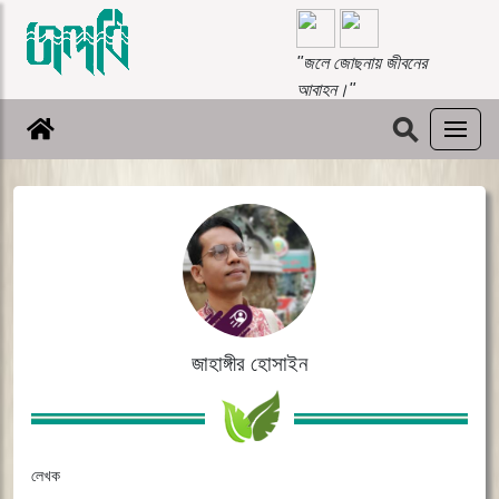
"জলে জোছনায় জীবনের
আবাহন।"
⚲
জাহাঙ্গীর হোসাইন
লেখক