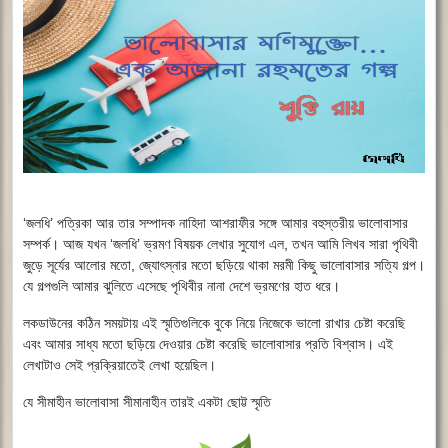
‘জলধি’ পত্রিকা আর তার সম্পাদক নাহিদা আশরাফীর সঙ্গে আমার বহুস্তরীয় ভালোবাসার
সম্পর্ক। আজ যখন ‘জলধি’ ভ্রমণ বিষয়ক লেখার সুযোগ এল, তখন আমি লিখব সারা পৃথিবী
জুড়ে সূর্যের আলোর মতো, জ্যোৎস্নার মতো ছড়িয়ে থাকা মরমী কিছু ভালোবাসার সত্যি গল্প।
যে গল্পগুলি আমার ঝুলিতে এসেছে পৃথিবীর নানা দেশে ভ্রমণের হাত ধরে।
লকডাউনের কঠিন সময়টায় এই স্মৃতিগুলিকে বুকে নিয়ে নিজেকে ভালো রাখার চেষ্টা করেছি
এবং আমার সাধ্য মতো ছড়িয়ে দেওয়ার চেষ্টা করেছি ভালোবাসার প্রতি বিশ্বাস। এই
লেখাটাও সেই প্রক্রিয়াতেই লেখা হয়েছিল।
যে সীমাহীন ভালোবাসা সীমানাহীন তারই একটা ছোট্ট স্মৃতি