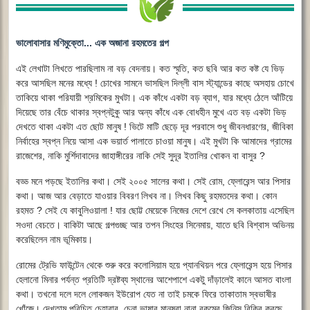
ভালোবাসার মণিমুক্তো... এক অজানা রহমতের গল্প
এই লেখাটা লিখতে পারছিলাম না বড় বেদনায়। কত স্মৃতি, কত ছবি আর কত কষ্ট যে ভিড়
করে আসছিল মনের মধ্যে ! চোখের সামনে ভাসছিল দিল্লী বাস স্ট্যান্ডের কাছে অসহায় চোখে
তাকিয়ে থাকা পরিযায়ী শ্রমিকের মুখটা। এক কাঁধে একটা বড় ব্যাগ, যার মধ্যে ঠেলে আঁটিয়ে
দিয়েছে তার বেঁচে থাকার স্বপ্নটুকু আর অন্য কাঁধে এক বোধহীন মুখে এত বড় একটা ভিড়
দেখতে থাকা একটা এত ছোট মানুষ ! ভিটে মাটি ছেড়ে দূর পরবাসে শুধু জীবনধারণের, জীবিকা
নির্বাহের স্বপ্ন নিয়ে আসা এক ভয়ার্ত পালাতে চাওয়া মানুষ। এই মুখটা কি আমাদের গ্রামের
রাজেশের, নাকি মুর্শিদাবাদের জাহাঙ্গীরের নাকি সেই সুদূর ইতালির খোকন বা বাসুর ?
বড্ড মনে পড়ছে ইতালির কথা। সেই ২০০৫ সালের কথা। সেই রোম, ফ্লোরেন্স আর পিসার
কথা। আজ আর বেড়াতে যাওয়ার বিবরণ লিখব না। লিখব কিছু রহমতদের কথা। কোন
রহমত ? সেই যে কাবুলিওয়ালা ! যার ছোট্ট মেয়েকে নিজের দেশে রেখে সে কলকাতায় এসেছিল
সওদা বেচতে। বাকিটা আছে গল্পগুচ্ছ আর তপন সিংহের সিনেমায়, যাতে ছবি বিশ্বাস অভিনয়
করেছিলেন নাম ভূমিকায়।
রোমের ট্রেভি ফাউন্টেন থেকে শুরু করে কলোসিয়াম হয়ে প্যানথিয়ন পরে ফ্লোরেন্স হয়ে পিসার
হেলানো মিনার পর্যন্ত প্রতিটি দ্রষ্টব্য স্থানের আশেপাশে একটু দাঁড়ালেই কানে আসত বাংলা
কথা। তখনো দলে দলে লোকজন ইউরোপ যেত না তাই চমকে ফিরে তাকাতাম স্বভাষীর
খোঁজে। দেখতাম পরিচিত চেহারার, চেনা ভাষার মানুষরা নানা রকমের জিনিস বিক্রি করছে