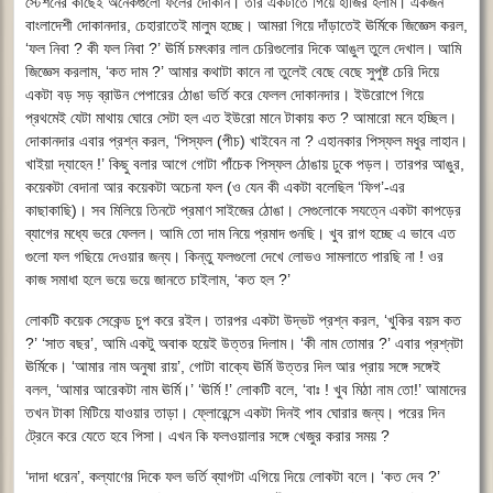
স্টেশনের কাছেই অনেকগুলো ফলের দোকান। তার একটাতে গিয়ে হাজির হলাম। একজন
বাংলাদেশী দোকানদার, চেহারাতেই মালুম হচ্ছে। আমরা গিয়ে দাঁড়াতেই ঊর্মিকে জিজ্ঞেস করল,
‘ফল নিবা ? কী ফল নিবা ?’ ঊর্মি চমৎকার লাল চেরিগুলোর দিকে আঙুল তুলে দেখাল। আমি
জিজ্ঞেস করলাম, ‘কত দাম ?’ আমার কথাটা কানে না তুলেই বেছে বেছে সুপুষ্ট চেরি দিয়ে
একটা বড় সড় ব্রাউন পেপারের ঠোঙা ভর্তি করে ফেলল দোকানদার। ইউরোপে গিয়ে
প্রথমেই যেটা মাথায় ঘোরে সেটা হল এত ইউরো মানে টাকায় কত ? আমারো মনে হচ্ছিল।
দোকানদার এবার প্রশ্ন করল, ‘পিস্ফল (পীচ) খাইবেন না ? এহানকার পিস্ফল মধুর লাহান।
খাইয়া দ্যাহেন !’ কিছু বলার আগে গোটা পাঁচেক পিস্ফল ঠোঙায় ঢুকে পড়ল। তারপর আঙুর,
কয়েকটা বেদানা আর কয়েকটা অচেনা ফল (ও যেন কী একটা বলেছিল ‘ফিগ’-এর
কাছাকাছি)
।
সব মিলিয়ে তিনটে প্রমাণ সাইজের ঠোঙা। সেগুলোকে সযত্নে একটা কাপড়ের
ব্যাগের মধ্যে ভরে ফেলল। আমি তো দাম নিয়ে প্রমাদ গুনছি। খুব রাগ হচ্ছে এ ভাবে এত
গুলো ফল গছিয়ে দেওয়ার জন্য। কিন্তু ফলগুলো দেখে লোভও সামলাতে পারছি না ! ওর
কাজ সমাধা হলে ভয়ে ভয়ে জানতে চাইলাম, ‘কত হল ?’
লোকটি কয়েক সেকেন্ড চুপ করে রইল। তারপর একটা উদ্ভট প্রশ্ন করল, ‘খুকির বয়স কত
?’ ‘সাত বছর’, আমি একটু অবাক হয়েই উত্তর দিলাম। ‘কী নাম তোমার ?’ এবার প্রশ্নটা
ঊর্মিকে। ‘আমার নাম অনুষা রায়’, গোটা বাক্যে ঊর্মি উত্তর দিল আর প্রায় সঙ্গে সঙ্গেই
বলল, ‘আমার আরেকটা নাম ঊর্মি।’ ‘ঊর্মি !’ লোকটি বলে, ‘বাঃ ! খুব মিঠা নাম তো!’ আমাদের
তখন টাকা মিটিয়ে যাওয়ার তাড়া। ফ্লোরেন্সে একটা দিনই পাব ঘোরার জন্য। পরের দিন
ট্রেনে করে যেতে হবে পিসা। এখন কি ফলওয়ালার সঙ্গে খেজুর করার সময় ?
‘দাদা ধরেন’, কল্যাণের দিকে ফল ভর্তি ব্যাগটা এগিয়ে দিয়ে লোকটা বলে। ‘কত দেব ?’