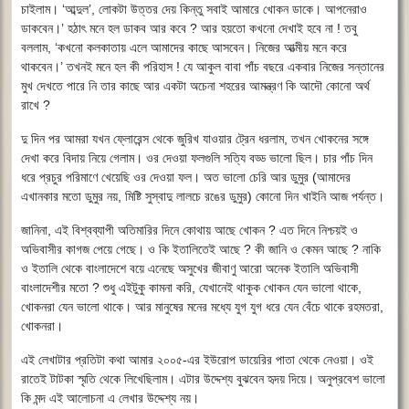
চাইলাম। ‘আব্দুল’, লোকটা উত্তর দেয় কিন্তু সবাই আমারে খোকন ডাকে। আপনেরাও
ডাকবেন।’ হঠাৎ মনে হল ডাকব আর কবে ? আর হয়তো কখনো দেখাই হবে না ! তবু
বললাম, ‘কখনো কলকাতায় এলে আমাদের কাছে আসবেন। নিজের আত্মীয় মনে করে
থাকবেন।’ তখনই মনে হল কী পরিহাস ! যে আকুল বাবা পাঁচ বছরে একবার নিজের সন্তানের
মুখ দেখতে পারে নি তার কাছে আর একটা অচেনা শহরের আমন্ত্রণ কি আদৌ কোনো অর্থ
রাখে ?
দু দিন পর আমরা যখন ফ্লোরেন্স থেকে জুরিখ যাওয়ার ট্রেন ধরলাম, তখন খোকনের সঙ্গে
দেখা করে বিদায় নিয়ে গেলাম। ওর দেওয়া ফলগুলি সত্যি বড্ড ভালো ছিল। চার পাঁচ দিন
ধরে প্রচুর পরিমাণে খেয়েছি ওর দেওয়া ফল। অত ভালো চেরি আর ডুমুর (আমাদের
এখানকার মতো ডুমুর নয়, মিষ্টি সুস্বাদু লালচে রঙের ডুমুর) কোনো দিন খাইনি আজ পর্যন্ত।
জানিনা, এই বিশ্বব্যাপী অতিমারির দিনে কোথায় আছে খোকন ? এত দিনে নিশ্চয়ই ও
অভিবাসীর কাগজ পেয়ে গেছে। ও কি ইতালিতেই আছে ? কী জানি ও কেমন আছে ? নাকি
ও ইতালি থেকে বাংলাদেশে বয়ে এনেছে অসুখের জীবাণু আরো অনেক ইতালি অভিবাসী
বাংলাদেশীর মতো ? শুধু এইটুকু কামনা করি, যেখানেই থাকুক খোকন যেন ভালো থাকে,
খোকনরা যেন ভালো থাকে। আর মানুষের মনের মধ্যে যুগ যুগ ধরে যেন বেঁচে থাকে রহমতরা,
খোকনরা।
এই লেখাটার প্রতিটা কথা আমার ২০০৫-এর ইউরোপ ডায়েরির পাতা থেকে নেওয়া। ওই
রাতেই টাটকা স্মৃতি থেকে লিখেছিলাম। এটার উদ্দেশ্য বুঝবেন হৃদয় দিয়ে। অনুপ্রবেশ ভালো
কি মন্দ এই আলোচনা এ লেখার উদ্দেশ্য নয়।