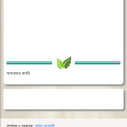
অলংকরণঃ জলধি
সম্পাদক ও প্রকাশক:
নাহিদা আশরাফী