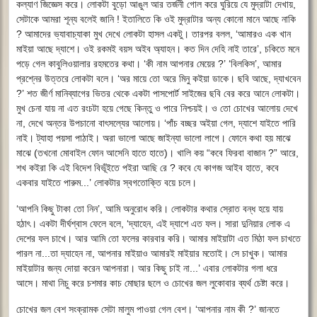
কল্যাণ জিজ্ঞেস করে। লোকটা বুড়ো আঙুল আর তর্জনী গোল করে ঘুরিয়ে যে মুদ্রাটা দেখায়,
সেটাকে আমরা শূন্য বলেই জানি ! ইতালিতে কি ওই মুদ্রাটার অন্য কোনো মানে আছে নাকি
? আমাদের ভ্যাবাচ্যাকা মুখ দেখে লোকটা হাসল একটু। তারপর বলল, ‘আমারও এক খান
মাইয়া আছে দ্যাশে। ওই রকমই বয়স অইব অ্যাহন। কত দিন দেহি নাই তারে’, চকিতে মনে
পড়ে গেল কাবুলিওয়ালার রহমতের কথা। ‘কী নাম আপনার মেয়ের ?’ ‘বিলকিস’, আমার
প্রশ্নের উত্তরে লোকটা বলে। ‘অর মায়ে তো অরে মিনু কইয়া ডাকে। ছবি আছে, দ্যাখবেন
?’ শত জীর্ণ মানিব্যাগের ভিতর থেকে একটা পাসপোর্ট সাইজের ছবি বের করে আনে লোকটা।
মুখ চেনা যায় না এত রংচটা হয়ে গেছে কিন্তু ও পারে নিশ্চয়ই। ও তো চোখের আলোয় দেখে
না, দেখে অন্তর উপচানো বাৎসল্যের আলোয়। ‘পাঁচ বচ্ছর অইয়া গেল, দ্যাশে যাইতে পারি
নাই। ট্যাহা পয়সা পাঠাই। অরা ভালো আছে জাইন্যা ভালো লাগে। ফোনে কথা হয় মাঝে
মাঝে (তখনো মোবাইল ফোন আসেনি হাতে হাতে)। খালি কয় “কবে ফিরবা বাজান ?” আরে,
শখ কইরা কি এই বিদেশ বিভূঁইতে পইরা আছি রে ? কবে যে কাগজ আইব হাতে, কবে
একবার যাইতে পারুম...’ লোকটার স্বগতোক্তি বয়ে চলে।
‘আপনি কিছু টাকা তো নিন’, আমি অনুরোধ করি। লোকটার কথার স্রোত বন্ধ হয়ে যায়
হঠাৎ। একটা দীর্ঘশ্বাস ফেলে বলে, ‘দ্যাহেন, এই দ্যাশে এত ফল। সারা দুনিয়ার লোক এ
দেশের ফল চাখে। আর আমি তো ফলের কারবার করি। আমার মাইয়াটা এত মিঠা ফল চাখতে
পারল না...তা দ্যাহেন না, আপনার মাইয়াও আমারই মাইয়ার মতোই। সে চাখুক। আমার
মাইয়াটার জন্য দোয়া করেন আপনারা। আর কিছু চাই না...’ এবার লোকটার গলা ধরে
আসে। মাথা নিচু করে চশমার কাচ মোছার ছলে ও চোখের জল লুকোবার ব্যর্থ চেষ্টা করে।
চোখের জল বেশ সংক্রামক সেটা মালুম পাওয়া গেল বেশ। ‘আপনার নাম কী ?’ জানতে