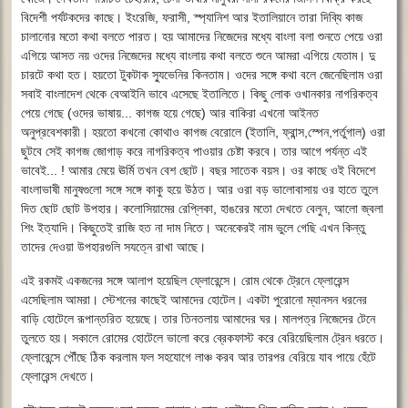
বিদেশী পর্যটকদের কাছে। ইংরেজি, ফরাসী, স্প্যানিশ আর ইতালিয়ানে তারা দিব্যি কাজ
চালানোর মতো কথা বলতে পারত। হয় আমাদের নিজেদের মধ্যে বাংলা বলা শুনতে পেয়ে ওরা
এগিয়ে আসত নয় ওদের নিজেদের মধ্যে বাংলায় কথা বলতে শুনে আমরা এগিয়ে যেতাম। দু
চারটে কথা হত। হয়তো টুকটাক স্যুভেনির কিনতাম। ওদের সঙ্গে কথা বলে জেনেছিলাম ওরা
সবাই বাংলাদেশ থেকে বেআইনি ভাবে এসেছে ইতালিতে। কিছু লোক ওখানকার নাগরিকত্ব
পেয়ে গেছে (ওদের ভাষায়... কাগজ হয়ে গেছে) আর বাকিরা এখনো আইনত
অনুপ্রবেশকারী। হয়তো কখনো কোথাও কাগজ বেরোলে (ইতালি, ফ্রান্স,স্পেন,পর্তুগাল) ওরা
ছুটবে সেই কাগজ জোগাড় করে নাগরিকত্ব পাওয়ার চেষ্টা করবে। তার আগে পর্যন্ত এই
ভাবেই... ! আমার মেয়ে ঊর্মি তখন বেশ ছোট। বছর সাতেক বয়স। ওর কাছে ওই বিদেশে
বাংলাভাষী মানুষগুলো সঙ্গে সঙ্গে কাকু হয়ে উঠত। আর ওরা বড় ভালোবাসায় ওর হাতে তুলে
দিত ছোট ছোট উপহার। কলোসিয়ামের রেপ্লিকা, হাঙরের মতো দেখতে বেলুন, আলো জ্বলা
শিং ইত্যাদি। কিছুতেই রাজি হত না দাম নিতে। অনেকেরই নাম ভুলে গেছি এখন কিন্তু
তাদের দেওয়া উপহারগুলি সযত্নে রাখা আছে।
এই রকমই একজনের সঙ্গে আলাপ হয়েছিল ফ্লোরেন্সে। রোম থেকে ট্রেনে ফ্লোরেন্স
এসেছিলাম আমরা। স্টেশনের কাছেই আমাদের হোটেল। একটা পুরোনো ম্যানসন ধরনের
বাড়ি হোটেলে রূপান্তরিত হয়েছে। তার তিনতলায় আমাদের ঘর। মালপত্র নিজেদের টেনে
তুলতে হয়। সকালে রোমের হোটেলে ভালো করে ব্রেকফাস্ট করে বেরিয়েছিলাম ট্রেন ধরতে।
ফ্লোরেন্সে পৌঁছে ঠিক করলাম ফল সহযোগে লাঞ্চ করব আর তারপর বেরিয়ে যাব পায়ে হেঁটে
ফ্লোরেন্স দেখতে।