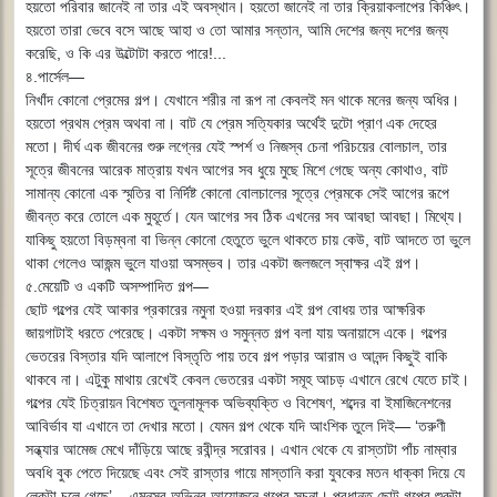
হয়তো পরিবার জানেই না তার এই অবস্থান। হয়তো জানেই না তার ক্রিয়াকলাপের কিঞ্চিৎ।
হয়তো তারা ভেবে বসে আছে আহা ও তো আমার সন্তান, আমি দেশের জন্য দশের জন্য
করেছি, ও কি এর উল্টোটা করতে পারে!...
৪.পার্সেল―
নিখাঁদ কোনো প্রেমের গল্প। যেখানে শরীর না রূপ না কেবলই মন থাকে মনের জন্য অধির।
হয়তো প্রথম প্রেম অথবা না। বাট যে প্রেম সত্যিকার অর্থেই দুটো প্রাণ এক দেহের
মতো। দীর্ঘ এক জীবনের শুরু লগ্নের যেই স্পর্শ ও নিজস্ব চেনা পরিচয়ের বোলচাল, তার
সূত্রে জীবনের আরেক মাত্রায় যখন আগের সব ধুয়ে মুছে মিশে গেছে অন্য কোথাও, বাট
সামান্য কোনো এক স্মৃতির বা নির্দিষ্ট কোনো বোলচালের সূত্রে প্রেমকে সেই আগের রূপে
জীবন্ত করে তোলে এক মুহূর্তে। যেন আগের সব ঠিক এখনের সব আবছা আবছা। মিথ্যে।
যাকিছু হয়তো বিড়ম্বনা বা ভিন্ন কোনো হেতুতে ভুলে থাকতে চায় কেউ, বাট আদতে তা ভুলে
থাকা গেলেও আজন্ম ভুলে যাওয়া অসম্ভব। তার একটা জলজলে স্বাক্ষর এই গল্প।
৫.মেয়েটি ও একটি অসম্পাদিত গল্প―
ছোট গল্পের যেই আকার প্রকারের নমুনা হওয়া দরকার এই গল্প বোধয় তার আক্ষরিক
জায়গাটাই ধরতে পেরেছে। একটা সক্ষম ও সমুন্নত গল্প বলা যায় অনায়াসে একে। গল্পের
ভেতরের বিস্তার যদি আলাপে বিস্তৃতি পায় তবে গল্প পড়ার আরাম ও আনন্দ কিছুই বাকি
থাকবে না। এটুকু মাথায় রেখেই কেবল ভেতরের একটা সমূহ আচড় এখানে রেখে যেতে চাই।
গল্পের যেই চিত্রায়ন বিশেষত তুলনামূলক অভিব্যক্তি ও বিশেষণ, শব্দের বা ইমাজিনেশনের
আবির্ভাব যা এখানে তা দেখার মতো। যেমন গল্প থেকে যদি আংশিক তুলে দিই― ‘তরুণী
সন্ধ্যার আমেজ মেখে দাঁড়িয়ে আছে রবীন্দ্র সরোবর। এখান থেকে যে রাস্তাটা পাঁচ নাম্বার
অবধি বুক পেতে দিয়েছে এবং সেই রাস্তার গায়ে মাস্তানি করা যুবকের মতন ধাক্কা দিয়ে যে
লেকটা চলে গেছে’... এমনসব অভিনব আয়োজনে গল্পের সূচনা। প্রধানত ছোট গল্পের শুরুটা