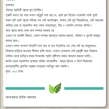
দৃশ্যায়ন
বইয়ের প্রতিটি গল্পের মূল বৈশিষ্ট্য।
ত্রুটি বলতে বড় করে বললে এটুকুই বলা যায় যে, ছোট গল্প হিসেবে একেকটা প্লট খুবই
দারুণ বাট ছোট গল্পের পরিসর গত যেই ক্লাইমেক্স, সাক্ষাৎ যেই মূর্ত স্থিরচিত্র, যেই আচমকা
থামিয়ে দেয়া বা প্রভাবিত করা সেসব অপ্রস্তুত, ধীর ও স্লোলি লেগেছে খানিক।
আর গল্পের জন্য যেসব মাল মশলার দরকার হয়
এখানে তা যথেষ্টই মিলবে, কেবল মশলার ব্যবহারে যথাযথ জায়গা, পরিমাণ ও যুৎসই মানদন্ড
কামনা করে।
এখানে সেসব শতভাগ উত্তীর্ণ বলা যায় না তবে উন্নতির তো শেষ নেই বড় মানুষদেরও
নিজেকে ছাড়িয়ে যাওয়ার সীমানা বাকি থাকে, এখানে লেখককে সেই দূরদৃষ্টি আর নিজেকে
বর্তমান থেকে ছাড়িয়ে যাবার উৎকর্ষের প্রতি দৃষ্টিপাত করার আহবান করবো আমি।
জলধি থেকে প্রকাশিত গল্পকার নাহিদা আশরাফীর ' জাদুর ট্রাংক ও বিবর্ণ বিষাদেরা'
গল্পগ্রন্থটির নান্দনিক প্রচ্ছদ করেছেন আইয়ুব আল আমিন।
মূল্য: ৩০০ টাকা
অলংকরণঃ তাইফ আদনান