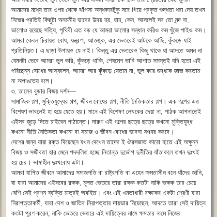
আমাদের মধ্যে তার ওপর থেকে ঝাঁপসা অন্ধকারটুকু সরে গিয়ে প্রকৃত শুদ্ধতা ধরা দেয় তখন
নিজের প্রতিই কিছুটা অনমনীয় ভাবের উদয় হয়, হাহ, কেন, আসলেই সব তো মন্দ না,
ভালোও রয়েছে সত্যি, পৃথিবী এত বড় যে আমরা ভালোর সন্ধান করিও কম খুঁজে পাইও কম।
আমরা কেবল চিরায়ত বোধ, যন্ত্রণা, আতঙ্ক, এর ভেতরেই আটকে আছি, কুঁকড়ে যাই
প্রতিনিয়ত। এ ছাড়া উপায়ও যে নাই। কিন্তু এর ভেতরেও কিছু থাকে যা আদতে অমন না
যেমনটা ভেবে আমরা ভুল করি, কুঁকড়ে থাকি, শেষমেশ ভাবি আপাত সমস্তই যদি হতো এই
পরিচ্ছন্ন বোধের আস্ফালন, আমরা আর কুঁকড়ে যেতাম না, ভুল করে শুদ্ধকে জাজ করতাম
না অপাঙতেয় বলে।
৩. তালেব বুড়ার বিজয় দর্শন―
সামাজিক গল্প, মুক্তিযুদ্ধের গল্প, জীবন বোধের গল্প, নীতি নৈতিকতার গল্প। এক গল্পের এত
বিশেষণ ভাবলেই হা হয়ে যেতে হয়। মানে এই বিশেষণ লেখকের দেয়া না, পাঠক আপনাতেই
এইসব জুড়ে দিতে চাইবেন পাঠান্তে। দারুণ এই গল্পের ছত্রে ছত্রে কখনো মুক্তিযুদ্ধ
কখনো নীতি নৈতিকতা কখনো বা সমাজ ও জীবন বোধের ভাবনা সঞ্চার করবে।
দেশের জন্য যারা রক্ত দিয়েছেন যখন দেখেন তাদের ই ঔরসজাত কারো হাতে এই অক্ষুন্ন
বিজয় ও সজীবতা হার মেনে পদদলিত হচ্ছে নিতান্ত দুর্ভোগ দুর্নীতির যাঁতাকলে তখন দুঃখই
হয় ঢের। ভাষাহীন দুঃখবোধ এটা।
আমরা যাপিত জীবনে আমাদের সমাজপতি বা রাষ্ট্রপতি বা এহেন ক্ষমতাসীন বলে যাঁদের জানি,
বা যারা আমাদের এইসবের রক্ষক, মূলত ভেতরে তারা রক্ষক কতটা নাকি ভক্ষক তার চেয়ে
বেশি সেই প্রশ্ন ব্যক্তি মাত্রই অবহিত। এবং এই খমতাধারী রক্ষকের একটা শ্রেণী যারা
নিরাপত্তাকর্মী, যারা দেশ ও জাতির নিরাপত্তার দায়ভার নিয়েছেন, আদতে তারা সেই দায়িত্ব
কতটা পূরণ করেন, নাকি ভেতরে ভেতরে এই দায়িত্বের নামে ক্ষমতার নামে নিজের