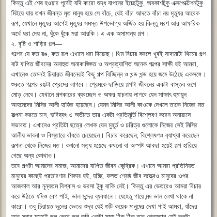
কিন্তু এই শেষ হওয়ার পূর্বেই যদি কারো শুদ্ধ যাপনের ইচ্ছেটুকু, অবকাশটুকু এক্সপেক্টেশনটুকু
মিইয়ে যায় তখন জীবন্ত মৃত মানুষ হয়ে সে বাঁচে, যেই বাঁচা আদতে বাঁচা নয় মৃত্যুর আরেক
রূপ, যেখানে মৃত্যুর আগেই মৃত্যুর সমস্ত উপভোগ্য অর্জিত হয় কিন্তু মরণ আর আক্ষরিক
অর্থে ধরা দেয় না, ধুঁকে ধুঁকে মরা আরকি। এ এক অসামান্য গল্প।
২. বৃষ্টি ও শাড়ির গল্প―
গল্পের যে কত রঙ, কত রূপ এখানে ধরা দিয়েছে। থিম বিচার করলে খুবই সাদামাটা থিমের গল্প
বাট যাপিত জীবনের অনাহুত অনাকাঙ্ক্ষিত ও অপ্রত্যাশিত অনেক গল্পের সাক্ষী হই আমরা,
এখানেও তেমনই চিয়ারত জীবনেরই কিছু গল্প বিচ্ছিন্ন ও খন্ড খন্ড হয়ে জমে উঠেছে একসঙ্গে।
শুরুতে গল্পের রঙটা প্রেমের লাগবে। প্রেমকে ছাড়িয়ে গল্পটা জীবনের একটা বাস্তব রূপে
মোড় নেবে। যেখানে গল্পকারের ব্যবচ্ছেদ ও অক্ষর যাচনায় লাগবে যেন সাক্ষাৎ হুমায়ুন
আহমেদের মিসির আলী হাজির হয়েছেন। যেমন মিসির আলী কাওকে দেখলে তাকে নিজের মত
কল্পনা করতে চান, ভবিষ্যৎ ও অতীতে তার একটা প্রতিমূর্তি বিশ্লেষণ করেন অনায়াসে
সভাবত। এখানেও প্রতিটা ছত্রে লেখক যেন মুহূর্ত ও চরিত্র গুলোকে নিজের সেই মিসির
আলীয় ভাবনা ও বিস্তারে বাঁধতে চেয়েছেন। বিচার করেছেন, বিশ্লেষণও ব‍্যাখ্যা করেছেন
কল্পনা থেকে নিজের মত। কখনো সত্য হয়েছে কখনো বা অস্পষ্ট আবছা হয়েই গল্প হারিয়ে
গেছে অন্য কোথাও।
তবে গল্পটা আমাদের সমাজ, আমাদের যাপিত জীবন কেন্দ্রিক। এখানে আমরা প্রতিনিয়ত
মানুষের কাছেই প্রতারণার শিকার হই, হচ্ছি, ফলত শ্রেষ্ঠ জীব সত্ত্বেও মানুষের ওপর
আজকাল আর নূন্যতম বিশ্বাস ও ভরসা টুকু বাকি নেই। কিন্তু এর ভেতরেও আমরা বিচার
করে উঠতে যদিও বেগ পাই, ভাল মন্দের ব্যবধানে। যেহেতু গায়ে মন্দ ভাল লেখা থাকে না
কারো। তবু চিরায়ত ভুলের ভেতর শুদ্ধ যেই গুটি কয়েক মানুষের দেখা পাই আমরা, যাঁদের
আর সবার মতোই ভুল ভেবে ভুল করি একটা সময় ঠিক ঠিক তার শ্রেয়তার যেই ভুলটা