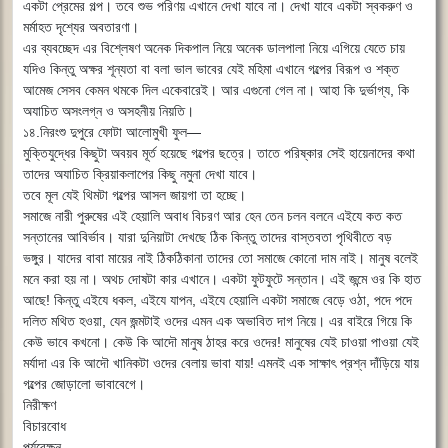
একটা প্রেমের গল্প। তবে শুভ পরিণয় এখানে দেখা যাবে না। দেখা যাবে একটা স্বকরুণ ও
মর্মাহত দৃশ্যের অবতারণা।
এর ব্যবচ্ছেদ এর বিশ্লেষণ অনেক দিকপাল নিয়ে অনেক ডালপালা নিয়ে এগিয়ে যেতে চায়
যদিও কিন্তু অক্ষর শূন্যতা বা বলা ভাল ভাবের যেই মহিমা এখানে গল্পের বিরূপ ও শক্ত
আমেজ সেসব কেমন থমকে দিল একেবারেই। আর এগুনো গেল না। আহা কি দুর্ভাগ্য, কি
অযাচিত অসংলগ্ন ও অসহনীয় নিয়তি।
১৪.নিরংশু দুপুরে ফোটা আলোমুখী ফুল―
মুক্তিযুদ্ধের কিছুটা অবয়ব মূর্ত হয়েছে গল্পের ছত্রে। তাতে পরিষ্কার সেই হায়েনাদের কথা
তাদের অযাচিত ক্রিয়াকলাপের কিছু নমুনা দেখা যাবে।
তবে মূল যেই থিমটা গল্পের আসল জায়গা তা হচ্ছে।
সমাজে নারী পুরুষের এই হেয়ালি অবাধ বিচরণ আর হেন তেন চলন বলনে এইযে কত কত
সন্তানের আবির্ভাব। যারা দুনিয়াটা দেখছে ঠিক কিন্তু তাদের বাস্তবতা পৃথিবীতে বড়
ভঙ্গুর। যাদের বাবা মায়ের নাই ঠিকঠিকানা তাদের তো সমাজে কোনো দাম নাই। মানুষ বলেই
মনে করা হয় না। অথচ দোষটা কার এখানে। একটা ফুটফুটে সন্তান। এই জন্মে ওর কি হাত
আছে! কিন্তু এইযে ধকল, এইযে যাপন, এইযে হেয়ালি একটা সমাজে বেড়ে ওঠা, পদে পদে
দলিত মথিত হওয়া, যেন জন্মটাই ওদের এমন এক অভাবিত দাগ নিয়ে। এর বাইরে গিয়ে কি
কেউ ভাবে কখনো। কেউ কি আদৌ মানুষ ঠাহর করে ওদের! মানুষের যেই চাওয়া পাওয়া যেই
মর্যাদা এর কি আদৌ খানিকটা ওদের বেলায় ভাবা যায়! এমনই এক সাক্ষাৎ প্রশ্ন দাঁড়িয়ে যায়
গল্পের জোড়ালো ভাবাবেগে।
নিরীক্ষণ
বিচারবোধ
পর্যবেক্ষন