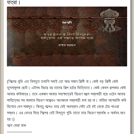
যাত্রা।
(শিল্পের গন্ডি এত বিস্তৃত তথাপি সবাই তো আর সমান শিল্পী না। কেউ বড় শিল্পী কেউ
তুলনামূলক ছোট। এইসব বিচার হয় তাদের শিল্প চর্চার ভিত্তিতে। কেউ কেবল গল্পকার কেউ
আবার কবিমাত্র। তবে একজন আবার সবক্ষেত্রেই বিচরণ কল্পে সব্যসাচী হয়ে ওঠেন আবার
সাহিত্যের সব মাকামে বিচরণ সত্ত্বেও অনেককে সব্যসাচী বলা হয় না। নাহিদা আশরাফি কবি
হিশেবে বেশ সমাদৃত। কিন্তু গল্পেও তার যেই অবস্থান সেটা এই বই থেকে টের পাওয়া
সম্ভব। এর ভেতর দিয়ে শিল্পের যেই বিস্তৃত গন্ডি তাতে তার বিচরণ স্বার্থক ও অর্থবহ মনে
হয়।)
গল্পে ফেরা যাক
――――――