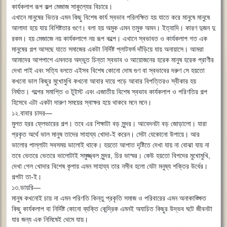
কার্যকলাপ রূপ কল্প মেজাজ সাকুল্যের বিচারে।
এখানে মানুষের ভিতর এমন কিছু বিশেষ কার্য স্বভাব পরিলক্ষিত হয় যাতে করে মানুষে মানুষে
আলাদা হয়ে যায় বিশিষ্টতার গুণে। বলা হয় অমুক এমন তমুক অমন। ইত্যাদি। কারণ দুজন দু
রকম। হয় মেজাজে নয় কার্যকলাপে নয় রূপ কল্পে। এখানে স্বভাবত ও কার্যকলাপ গত এক
মানুষের গল্প আসছে যাতে সমাজের একটা নির্দিষ্ট প্লাটফর্ম দাঁড়িয়ে যায় অনায়াসে। আমরা
আমাদের আশপাশে এমনতর অদ্ভুত চিন্তা স্বভাব ও আয়োজনের হরেক মানুষ হরেক প্রাণীর
দেখা পাই এবং সত্যি বলতে এইসব বিশেষ কোনো দোষ গুণ বা স্বভাবের দরুণ সে হয়তো
কখনো ভাল কিছুর মুখোমুখি কখনো আবার দায়ে পড়ে আবার বিপত্তিরও স্বীকার হয়
নির্ঘাত। গল্পের সমাপ্তি ও টুইস্ট এবং এজাতীয় বিশেষ স্বভাব কার্যকলাপ ও পরিণতির গল্প
হিসেবে এটা একটা দারুণ সময়ের স্বাক্ষর হয়ে থাকবে মনে মনে।
১২.বাবার চাদর―
মুলত হরর ফ্লেভারের গল্প। তবে এর শিক্ষাটা বড় সুন্দর। আবেদনটা বড় জোড়ালো। যারা
প্রকৃত অর্থে ভাল মানুষ তাদের সাহায্য খোদা-ই করেন। সেটা যেকোনো উপায়ে। আর
ভালোর পাল্লাটা সবসময় ভালোই থাকে। হয়তো আপাত দৃষ্টিতে দেখা যায় না বোঝা যায় না
তবে ভেতরে ভেতরে ভালোটাই সমুজ্জ্বল সুন্দর, চির ভাস্মর। কেউ হয়তো বিপদের মুখোমুখি,
দেখা গেল খোদার বিশেষ কৃপায় এমন সাহায্য তার নসীব হলো যেটা মনুষ্য শক্তির উর্ধের।
গল্পটা তা-ই।
১৩.ডায়রি―
মানুষ কখনোই চায় না এমন পরিণতি কিন্তু প্রকৃতি সমাজ ও পরিবারের এমন অনাকাঙ্ক্ষিত
কিছু কার্যকলাপ বা নির্দিষ্ট কোনো ব্যক্তি কেন্দ্রিক এমনই অযাচিত কিছুর উদ্ভব ঘটে জীবনটা
যার জন্য এক নিমিষেই থেমে যায়।