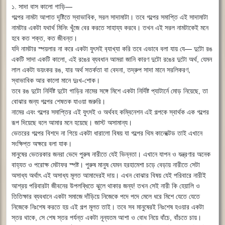
১. সাদা বাস কালো গাড়ি―
গল্পের নামটা আপাত দৃষ্টিতে স্বাভাবিক, সরল সাদামাটা। তবে গল্পের সমাপ্তি এই সাদামাটা
নামটার একটা যথার্থ মিনিং খুঁজে বের করতে সাহায্য করবে। তখন এই সরল নামটাকেই মনে
হবে কত শক্ত, কত জীবন্ত।
যদি নামটার স্পয়লার না করে একটা যুৎসই ব‍্যাখ্যা করি তবে এভাবে বলা যায় যে― দুটো রঙ
একটি সাদা একটি কালো, এই রঙের ব্যবধান আমরা জানি কারণ দুটো রঙের দুটো অর্থ, যেমন
লাল একটা ভয়ংকর রঙ, যার অর্থ সতর্কতা বা বেদনা, তদ্রুপ সাদা মানে সরলিকরণ,
স্বাভাবিক আর কালো মানে দুঃখ-শোক।
তবে রঙ দুটো নির্দিষ্ট দুটো গাড়ির নামের সঙ্গে মিশে একটা নির্দিষ্ট প্যাটার্নে মোড় নিয়েছে, তা
বোঝার জন্য গল্পের শেষতক যাওয়া জরুরি।
নামের এবং গল্পের সমাপ্তির এই যুৎসই ও অর্থবহ কম্বিনেশন এই গল্পকে স্বার্থক এক গল্পের
রূপ দিয়েছে বলে আমার মনে হয়েছে। জাস্ট অসামান্য।
ভেতরের গল্পের বিশদে না গিয়ে একটা ধারালো বিষয় যা গল্পের থিম কানেক্টেড তাই এখানে
সংক্ষিপ্ত অক্ষরে বলা যাক।
মানুষের ভেতরকার জনরা ভেদে পুরুষ নারীতে যেই ভিন্নতা। এখানে যাপন ও যন্ত্রণার অনেক
বাহ্যত ও পরোক্ষ মেটাফর স্পষ্ট। পুরুষ মানুষ যেমন হরহামেশা চড়ে বেড়ায় নারীতে সেটা
অসাধ্য অর্থাৎ এই অসাধ্য মূলত আমাদেরই দায়। এখন বোঝার বিষয় যেই পরিবারে নারীই
আশ্রয় পরিবারটা জীবনের উপলব্ধিতে ঝুলে থাকার জন্য! তখন সেই নারী কি হেয়ালি ও
তিতিক্ষার ব্যবধানে একটা সমাজে দাঁড়িয়ে নিজেকে পদে পদে মেলে ধরে মিশে যেতে যেতে
নিজেকে নিঃশেষ করতে হয় এই গল্প মূলত তাই। তবে সব মানুষেরই নিঃশেষ হওয়ার একটা
স্তর থাকে, সে শেষ স্তর পর্যন্ত একটা নূন্যতম আশা ও বোধ নিয়ে বাঁচে, বাঁচতে চায়।