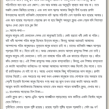
পরিণতিতে মনে হবে এত জোশ। যেন আর ভাষায় এর অনুভূতি ব্যক্ত করা যায় না। তবে
শুরুটা কেমন ঝিমিয়ে চলেছে। এবং বলা ভাল গল্পের আকার কিছুটা দীর্ঘ হওয়ায় গল্পটা
উপন্যাসের মতোই খানিকটা স্লোমোশন বাট গল্পের পরিণতি বেশ স্বার্থক মনে হয়েছে আমার।
এবং মনে হয়েছে গড়পড়তা প্রেমের গল্প না হয়ে কিছুটা অদ্ভুত সুন্দর এমন প্রেম যদি নিতান্ত
গল্পেও দেখা মেলে তবে মন্দ কি!
১০.আলো-কথা―
মানুষে মানুষে যেই ভেদাভেদ সেসব তো মানুষেরই তৈরি। কেউ হয়তো ধনী কেউ বা গরিব।
বাট ধনী অপেক্ষা গরিব মানুষ হিসেবে উত্তম মানুষ। কিন্তু আমরা বরাবরই আমাদের
আশপাশের গরিব মানুষদেরও নূন্যতম মানুষ ভাবতে চাই না। তাদের খানিকটা সজ্জন আশ্রয়
প্রশ্রয় দিই না। দিতে চাই না। অথচ কোরআন কেতাব আল্লা রাসূলের শিক্ষা তো তাই।
মানুষে মানুষে নেই ভেদাভেদ। তাই তো নামাজে গরিব ধনী এক কাতারে দাঁড়াতে হয়। কাঁধে
কাঁধ মেলাতে হয়। এই শিক্ষা রাসূলের সময় থেকে বাস্তবায়িত। কিন্তু এক শিক্ষার বাস্তবতা
যে কতটা অবেহলিত বর্তমানেও তা আমরা আমাদের আশপাশে নজর দিলেই টের পাবো। তবে
হাঁ ব‍্যতিক্রমও যে নাই তা না। আছে এখনো সমাজে কিছু সত্যিকারের ভাল মানুষ। গল্পটা
তাদের নিয়েই। এবং সবচেয়ে বড় কথা যখন একজন মানুষকে তার পোশাকে তার অবয়বে তার
শ্রেণী ইত্যাদি উপেক্ষা মানুষ হিশেবে গণ্য করা হয় মূলে তখন তারা কতটা আদরে কতটা
আনন্দে কতটা মানবিকতায় নিজেদের ভাবতে বোধ করতে পারেন ভাষাহীন সুন্দর, দেখার মত।
১১.হাওলাদার সাহেবের বিশ টাকা―
একটা সুন্দর গল্প। গল্পের এন্ডিং গল্পের যাবজ্জীবন ম্যাড়মেড়ে ভাব কাটিয়ে একটা নির্মোহ আনন্দ
দেবে নিশ্চিত।
পৃথীবিতে খোদার হরেক সৃষ্টি রয়েছে। রয়েছে প্রতি সৃষ্টির হরেক প্রজাতি। সেটা রঙ বর্ণ