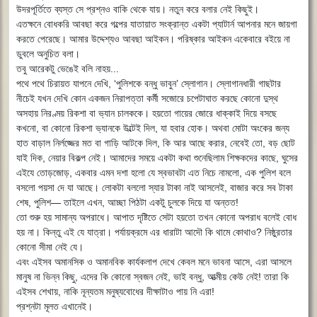
উদরপূর্তিতে ব্যস্ত সে প্রশ্নও বাকি থেকে যায়। নতুন করে বলার নেই কিছুই।
এতক্ষনে বোধকরি আবছা করে গল্পের যাতায়াত সংক্রান্ত একটা প্যাটার্ন আপনার মনে জায়গা
করতে পেরেছে। আমার উদ্দেশ্যও আবছা আইকন। পরিষ্কার আইকন একেবারে বইয়ে না
ডুবলে অনুচিত বলা।
তবু আরেকটু ভেঙেই বলি নাহয়...
পথে পথে চিরায়ত যাপনে দেখি, ‘পুলিশকে বন্ধু ভাবুন’ স্লোগান। স্লোগানধারী গাছটার
নীচেই যখন দেখি কোন একজন নিরাপত্তা কর্মী সজোরে চপেটাঘাত করছে কোনো দুস্থ
অসহায় নিরণ্ময় রিকশা বা ভ‍্যান চালককে। হয়তো গায়ের জোরে ধাক্কাই দিয়ে বসছে
কখনো, বা কোনো রিকশা ভ‍্যানকে উল্টেই দিল, যা হবার হোক। অথবা মোটা অংকের জন্য
হাত বাড়াল নির্লজ্জের মত বা গাড়ি আটকে দিল, কি আর আছে করার, নেবেই তো, বড় ছোট
যাই দিক, নেয়ার বিকল্প নেই। আমাদের সময়ে একটা কথা শুনেছিলাম শিক্ষকদের কাছে, ঘুসের
এইযে তোড়জোড়, একবার এমন দশা হলো যে স্বভাবটা এত নিচে নামলো, এক পুলিশ বলে
বসলো পয়সা দে যা আছে। লোকটা বললো স্যার টাকা নাই আসলেই, বাজার করে সব টাকা
শেষ, পুলিশ― তাইলে এখন, আচ্ছা পিঠটা একটু চুলকে দিয়ে যা অন্তত!
তো শুরু হয় সামান্য অপরাধে। আপাত দৃষ্টিতে সেটা হয়তো তখন কোনো অপরাধ বলেই বোধ
হয় না। কিন্তু এই যে যাত্রা। পর্যায়ক্রমে এর ধারাটা আদৌ কি থামে কোথাও? নিষ্ঠুরতার
কোনো সীমা নেই যে।
এবং এইসব অমানসিক ও অমানবিক কার্যকলাপ দেখে কেবল মনে ভাবনা আসে, এরা আসলে
মানুষ না ভিন্ন কিছু, এদের কি কোনো স্বজন নেই, ভাই বন্ধু, আত্মীয় কেউ নেই! তারা কি
এইসব শেখায়, নাকি নূন্যতম মনুষ্যবোধের দীক্ষাটাও পায় নি এরা!
প্রশ্নটা মূলত এখানেই।