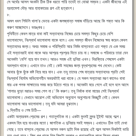
সে অর্থের আসল অংকটা ঠিক ঠিক ধরতে পারি তবেই তা বোঝা সম্ভব। একটা জীবনের এই
হরহামেশা দৌড় আর হাহাকারের গল্প এই ছত্রাংশ।
৮.
অমল ধবল শিউলি খালা’র ভেতর একটা জলজ্যান্ত সমাজ দাঁড়িয়ে আছে কি শক্ত আর কি
করুণ আচ্ছাদনে। ভয়ঙ্কর।
পৃথিবীতে কেবল মাত্র বাবা মাই সন্তানদের নিজের চেয়ে সমস্ত কিছুর চেয়ে বেশি
ভালোবাসেন, নিঃস্বার্থ ভালোবাসা যাকে বলে। এবং সমস্ত জীবন নিজেদের ক্ষয় করেন কেবল
সন্তানদের জন্য। অথচ সমাজ ও পরিস্থিতি আর নির্মম বাস্তবতা এত শক্ত যে এক সময়
এই সন্তানরাই বাবা মাকে আর আশ্রয় প্রশ্রয় দিতে চায় না। সমাজে ও পরিবারে তারা যেন
অনেকটা ‘বেশি’ হয়ে যান তখন। আরও সহজ এই দুনিয়া এখন। বিরক্তির শেষমেশ একটা
অবস্থান থাকে। এখানে তাও নেই। কেউ সহজের জন্য বৃদ্ধাশ্রমের পথ দেখেন। কেউ
আবার ধুঁকে ধুঁকে কষ্ট নিয়ে মরে যান। এবং তবু তাদের শেষ যাত্রায় সন্তানদের প্রতি সেই
নিঃস্বার্থ নির্দোষ অভিযোগহীন অবয়বটাই ধরা থাকে। যে সকল সন্তানরা মরণ কালেও বাবা
মার এক পলক সাক্ষাতের সময় করে উঠতে পারে না। অনেকটা মরে গেলে এই বলে বলে আসে
‘শালার বুড়ো মরারও সময় পেল না।’ কি করুণ। তবু নির্বাক বাবা মায়ের সেই নিঃস্বার্থ
ভালোবাসা। যেখানে আরোপ নেই অভিযোগ অনুযোগ অনুশোচনা কিচ্ছুটি নেই। কেবল
ভালোবাসা আর ভালোবাসা। তবু যদি আমরা বুঝতাম।
৯.দ্বিতীয় ও শেষ চিঠি―
একটা অন্যরকম প্রেমের গল্প। গতানুগতিক না। একটা যুৎসই সুন্দর টুইস্ট আছে গল্পে।
একদম হিম হয়ে যাওয়ার মতো। জাগতিক এ দুনিয়ায় সবই সম্ভব। এখানেও ঠিক তাই দেখা
গেছে। তবে বাস্তব প্রেমের যে আসল নকল দুটো দিক রয়েছে এই গল্পে আসল দিকটাই ভারি
হয়ে দেখা যাবে। কিছু গল্প থাকে থিম কিছুটা নরমাল ও গতানুগতিক লাগে কিন্তু গল্পের