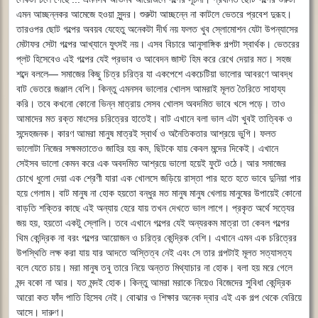
এমন আচ্ছন্নকর আমেজে হওয়া সুন্দর। শুরুটা আচ্ছন্নে না কাটলে ভেতরে প্রবেশ দুরূহ।
তারওপর ছোট গল্পের অবয়ব যেহেতু অনেকটা দীর্ঘ নয় ফলত খুব স্লোমোশন যেটা উপন্যাসের
মেটাফর সেটা গল্পের আখ্যানে যুৎসই নয়। এসব বিচারে আনুসাঙ্গিক গল্পটা স্বার্থক। ভেতরের
প্লট হিসেবেও এই গল্পের যেই প্রভাব ও আবেদন জাস্ট হিম করে রেখে দেয়ার মত। সহজ
শব্দে বললে― সমাজের কিছু চিত্র চরিত্র যা একপেশে একচেটিয়া ভালোর আবরণে আবদ্ধ
বাট ভেতরে জঞ্জাল বেশি। কিন্তু এমনসব ভালোর খোলস আমরাই মূলত তৈরিতে সাহায্য
করি। তবে কখনো কোনো ভিন্ন মাত্রায় সেসব খোলস অবদমিত ভাবে খসে পড়ে। তাও
আমাদের মত রক্ত মাংসের চরিত্রের হাতেই। বাট এখানে বলা ভাল এটা খুবই তাত্বিক ও
সন্দেহজনক। কারণ আমরা মানুষ মাত্রই স্বার্থ ও অনৈতিকতার আশ্রয়ে ভুগি। ফলত
ভালোটা নিজের সক্ষমতাতেও জাহির হয় কম, ছিটকে যায় কেবল মন্দের দিকেই। এখানে
সেইসব ভালো কেমন করে এক অবদমিত আশ্রয়ে ভালো হয়েই ফুটে ওঠে। আর সমাজের
চোখে ধুলো দেয়া এক শ্রেণী যারা এক খোলসে জড়িয়ে রাস্তা পার হতে হতে ভাবে দুনিয়া পার
হয়ে গেলাম। বাট মানুষ না হোক হয়তো বন্ধুর মত মানুষ মানুষ খেলায় মানুষের উপায়েই কোনো
বাড়তি শক্তির কাছে এই অন্যায় হেরে যায় তখন দেখতে ভাল লাগে। প্রকৃত অর্থে সত্যের
জয় হয়, হয়তো একটু স্লোলি। তবে এখানে গল্পের যেই অন্যরকম মাত্রা তা কেবল গল্পের
থিম কেন্দ্রিক না বরং গল্পের আয়োজন ও চরিত্র কেন্দ্রিক বেশি। এখানে এমন এক চরিত্রের
উপস্থিতি লক্ষ করা যায় যার আদতে অস্তিত্ব নেই এবং সে তার গল্পটাই মূলত সত্যাসত্য
বলে যেতে চায়। মরা মানুষ তবু তারে নিয়ে অন্তত মিথ্যাচার না হোক। বলা হয় মরে গেলে
মন্দ বকো না আর। যত মন্দই হোক। কিন্তু আমরা মরাকে নিয়েও বিজেদের সুবিধা কেন্দ্রিক
আরো কত ফাঁদ পাতি হিসেব নেই। বোঝার ও শিক্ষার অনেক দ্বার এই এক গল্প থেকে বেরিয়ে
আসে। দারুণ।