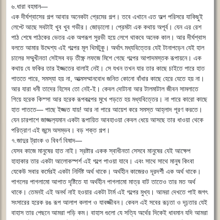
৬.ধারা বহমান―
এক দীর্ঘশ্বাসের গল্প আবার অনেকটা প্রেমের গল্প। তবে এখানে এত অল্প পরিসরে যাকিছুই
লেপ্টে আছে সবটাই খুব খুব গভীর। জোড়ালো। প্রেমটা এক কথায় অপূর্ব। যেন এর রেশ
পাঠ শেষে পাঠকের ভেতর এক অপরূপ সুরভী হয়ে লেগে থাকবে অনেক কাল। আর দীর্ঘশ্বাস
বলতে আমার উদ্দেশ্য এই গল্পের মূল থিমটুকু। অর্থাৎ মধ্যবিত্তের যেই টানাপড়েন যেই হাল
চালের সম্মুখীনতা সেইসব বড় তীক্ষ্ণ লফজে মিশে গেছে গল্পের আপাদমস্তক রূপায়নে। এক
কথায় যে ফকির তার ইজ্জতের বালাই নেই। সে যখন তখন যার তার কাছে চাইতে পারে হাত
পাততে পারে, সমস্যা হয় না, আত্মসম্মানবোধ জনিত কোনো বাঁধার কাছে হেরে যেতে হয় না।
আর যারা ধনী তাদের হিসেব তো নেই-ই। কেবল দোটানা আর টালমাটাল জীবন সামলাতে
গিয়ে হরেক কিস্সা আর হরেক রূপকল্পের মুখে পড়তে হয় মধ্যবিত্তের। না পারে কারো কাছে
হাত পাততে― পাছে ইজ্জত যায়! আর না পারে আয়েশ করে সমস্ত আহ্লাদ পূরণ করতে।
যেন চারপাশে জাজ্জল‍্যমান একটা রূপায়িত আবহাওয়া কেবল ধেয়ে আসছে তার ধাওয়া থেকে
পরিত্রাণ এই জন্মে অসম্ভব। বড় শক্ত গল্প।
৭.জাদুর ট্রাংক ও বিবর্ণ বিষাদ―
যেসব কাজে মানুষের হাত নাই। স্রষ্টার একক স্বাধীনতা সেসবে মানুষের যেই আক্ষেপ
হাহাকার তার একটা আলোকস্পর্শ এই গল্পে পাওয়া যাবে। এবং সাথে সাথে মানুষ কিংবা
যেকেউ সবার কর্মেরই একটা নির্দিষ্ট অর্থ থাকে। অর্থহীন কাজেরও দূরদর্শী এক অর্থ থাকে।
পাগলের পাগলামো আপাত দৃষ্টিতে যা অর্থহীন পাগলামো মাত্র বাট তাতেও তার মত অর্থ
থাকে। তেমনই এই অনর্থ নাই হওয়ার একটা টার্ম এই গল্পের মুখ্য। আমরা দেখতে পাই জগৎ
সংসারের হরেক রঙ রূপ আলাপ কলাপ ও যাবজ্জীবন। কেবল এই সবের রূঢ়তা ও দৃঢ়তার যেই
বাহাস তার পেছনে আমরা পড়ি কম। বাহাস গুলো যে সত্যি অর্থের দিকেই ধাবমান যদি আমরা