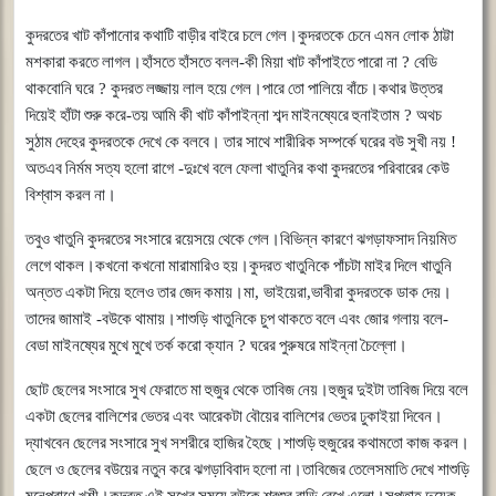
কুদরতের
খাট
কাঁপানোর
কথাটি
বাড়ীর
বাইরে
চলে
গেল।কুদরতকে
চেনে
এমন
লোক
ঠাট্টা
মশকারা
করতে
লাগল।হাঁসতে
হাঁসতে
বলল
-
কী
মিয়া
খাট
কাঁপাইতে
পারো
না
?
বেডি
থাকবোনি
ঘরে
?
কুদরত
লজ্জায়
লাল
হয়ে
গেল।পারে
তো
পালিয়ে
বাঁচে।কথার
উত্তর
দিয়েই
হাঁটা
শুরু
করে
-
তয়
আমি
কী
খাট
কাঁপাইন্না
শব্দ
মাইনষ্যেরে
হুনাইতাম
?
অথচ
সুঠাম
দেহের
কুদরতকে
দেখে
কে
বলবে।
তার
সাথে
শারীরিক
সম্পর্কে
ঘরের
বউ
সুখী
নয়
!
অতএব
নির্মম
সত্য
হলো
রাগে
-
দুঃখে
বলে
ফেলা
খাতুনির
কথা
কুদরতের
পরিবারের
কেউ
বিশ্বাস
করল
না।
তবুও
খাতুনি
কুদরতের
সংসারে
রয়েসয়ে
থেকে
গেল।বিভিন্ন
কারণে
ঝগড়াফসাদ
নিয়মিত
লেগে
থাকল।কখনো
কখনো
মারামারিও
হয়।কুদরত
খাতুনিকে
পাঁচটা
মাইর
দিলে
খাতুনি
অন্তত
একটা
দিয়ে
হলেও
তার
জেদ
কমায়।মা
,
ভাইয়েরা
,
ভাবীরা
কুদরতকে
ডাক
দেয়।
তাদের
জামাই
-
বউকে
থামায়।শাশুড়ি
খাতুনিকে
চুপ
থাকতে
বলে
এবং
জোর
গলায়
বলে
-
বেডা
মাইনষ্যের
মুখে
মুখে
তর্ক
করো
ক্যান
?
ঘরের
পুরুষরে
মাইন্না
চৈল্লো।
ছোট
ছেলের
সংসারে
সুখ
ফেরাতে
মা
হুজুর
থেকে
তাবিজ
নেয়।হুজুর
দুইটা
তাবিজ
দিয়ে
বলে
একটা
ছেলের
বালিশের
ভেতর
এবং
আরেকটা
বৌয়ের
বালিশের
ভেতর
ঢুকাইয়া
দিবেন।
দ্যাখবেন
ছেলের
সংসারে
সুখ
সশরীরে
হাজির
হৈছে।শাশুড়ি
হুজুরের
কথামতো
কাজ
করল।
ছেলে
ও
ছেলের
বউয়ের
নতুন
করে
ঝগড়াবিবাদ
হলো
না।তাবিজের
তেলেসমাতি
দেখে
শাশুড়ি
মনেপ্রাণে
খুশী।কুদরত
এই
সুখের
সময়ে
বউকে
শ্বশুর
বাড়ি
রেখে
এলো।সপ্তাহ
দুয়েক