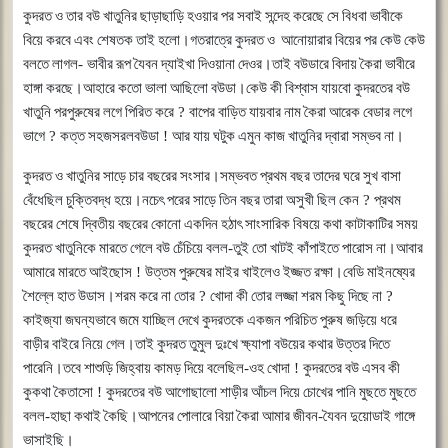
কুদরত
ও
তার
বউ
খাতুনির
ছাড়াছাড়ি
হওয়ার
পর
সবাই
সন্দেহ
করেছে
সে
বিধবা
ভাবীকে
বিয়ে
করবে
এবং
শেষতক
তাই
হলো।গতরাত্রে
কুদরত
ও
আনোয়ারার
বিয়ের
পর
কেউ
কেউ
বলতে
লাগল
-
ভাবীর
রূপ
যৈবন
দ্যাইখা
দিওয়ানা
দেওর।তাই
বউডারে
বিদায়
কৈরা
ভাবীরে
হাঙ্গা
করছে।আহারে
কতো
ভালা
আছিলো
বউডা।কেউ
কী
বিশ্বাস
যায়বো
কুদরতের
বউ
খাতুনি
পরপুরুষের
লগে
পিরিত
করে
?
বাপের
বাড়িত
যায়বার
নাম
কৈরা
আরেক
বেডার
লগে
ভাগে
?
কত্ত
সহজসরলবউডা
!
আর
যায়
ঘটুক
এমুন
কাজ
খাতুনির
দ্বারা
সম্ভব
না।
কুদরত
ও
খাতুনির
সাড়ে
চার
বছরের
সংসার।সম্ভবত
প্রথম
বছর
তাদের
ঘরে
সুখ
বাসা
বেঁধেছিল
চুক্তিবদ্ধ
হয়ে।নচেৎ
পরের
সাড়ে
তিন
বছর
তারা
অসুখী
ছিল
কেন
?
প্রথম
বছরের
শেষে
দ্বিতীয়
বছরের
কোনো
একদিন
হঠাৎ
সাংসারিক
বিষয়ে
কথা
কাটাকাটির
সময়
কুদরত
খাতুনিকে
মারতে
গেলে
বউ
চেঁচিয়ে
বলল
-
তুই
তো
খাটই
কাঁপাইতে
পারোস
না।আবার
আমারে
মারতে
আইছোস
!
উত্তম
পুরুষের
মাইর
খাইলেও
ইজ্জত
রক্ষা।বেডি
মাইনষ্যের
শৈল্লে
হাত
উডাস।শরম
করে
না
তোর
?
খোদা
কী
তোর
লজ্জা
শরম
কিছু
দিছে
না
?
কাইজ্যা
জঘন্যভাবে
জমে
যাচ্ছিল
দেখে
কুদরতকে
একজন
পরিচিত
পুরুষ
জড়িয়ে
ধরে
বাড়ীর
বাইরে
নিয়ে
গেল।তাই
কুদরত
তুমুল
দুঃখে
ক্ষ্যাপা
বউয়ের
কথার
উত্তর
দিতে
পারেনি।তবে
শাশুড়ি
জিহ্বায়
কামড়
দিয়ে
বলেছিল
-
ওহ
খোদা
!
কুদরতের
বউ
এসব
কী
কুকথা
কৈতাসো
!
কুদরতের
বউ
আগোছালো
শাড়ীর
আঁচল
দিয়ে
চোখের
পানি
মুছতে
মুছতে
বলল
-
হাছা
কথাই
কৈছি।আপনের
পোলারে
বিয়া
কৈরা
আমার
জীবন
-
যৈবন
দুয়োডাই
গাঙ্গে
ভাসাইছি।