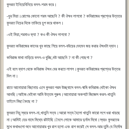
কুদরত
ইনিয়েবিনিয়ে
বলল
-
শরম
করে।
-
ধুর
মিয়া।রোগের
কোনো
শরম
আছেনি
?
কী
ঔষধ
লাগবো
?
কবিরাজের
প্রশ্নের
উত্তরে
কুদরত
নিচের
দিকে
তাকিয়ে
চুপ
করে
থাকল।
-
ওই
মিয়া
,
শরমাও
ক্যা
?
কও
কী
ঔষধ
লাগবো
?
কুদরত
কবিরাজের
কানের
খুব
কাছে
গিয়ে
বলল
-
বউয়ের
দেহমন
জয়
করার
ঔষধটা
দ্যান।
কবিরাজ
মাথা
নাড়িয়ে
বলল
-
ও
বুচ্ছি
,
বউ
আছেনি
?
না
কী
গেছেগা
?
এই
বলে
ব্যাগ
থেকে
কবিরাজ
ঔষধ
বের
করতে
লাগল।কুদরত
কবিরাজের
প্রশ্নের
উত্তর
দিল
না।
রাতে
আনোয়ারা
বিছানায়
এলে
কুদরত
পরম
উচ্ছ্বাসে
বলল
-
ঋষি
কবিরাজ
থেইকা
ঔষধ
আনছি।আইজ
থেইকা
আমি
উত্তম
পুরুষ।আনোয়ারা
অকপটে
জিজ্ঞেস
করল
-
খাতুনি
তাইলে
মিছা
কৈছে
না
?
কুদরত
নিচু
স্বরে
বলল
-
না
,
খাতুনি
সত্য।আরো
সত্য
হৈলো
খাতুনি
কারো
লগে
ধরা
খায়ছে
না।আমিই
হের
নামে
মিথ্যে
রটাইছি।নৈলে
লোকে
আমারে
দুর্নাম
দিবো।স্বয়ং
কুদরতের
মুখে
কথাগুলো
শুনে
আনোয়ারার
খুব
রাগ
হলো
এবং
রাগ
করেই
সে
বলল
-
আর
তুমি
যে
নির্দোষ