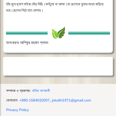
তাঁর
মুখে
ছ্যাপ
মাইরা
দৌড়
দিছি।কাইন্দো
না
আম্মা।মা
ছেলেকে
বুকের
মধ্যে
জড়িয়ে
ধরে।ছেলের
পিঠে
হাত
বোলায়।
অলংকরণঃ আশিকুর রহমান প্লাবন
সম্পাদক ও প্রকাশক:
নাহিদা আশরাফী
যোগাযোগ:
+880-1584032007
,
jolodhi1971@gmail.com
Privacy Policy