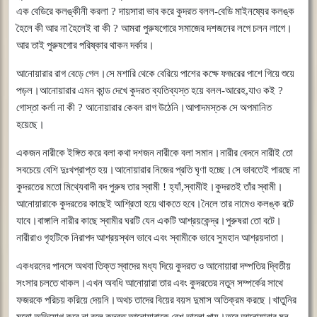
এক
বেডিরে
কলঙ্কীনী
করলা
?
দায়সারা
ভাব
করে
কুদরত
বলল
-
বেডি
মাইনষ্যের
কলঙ্ক
হৈলে
কী
আর
না
হৈলেই
বা
কী
?
আমরা
পুরুষগোরে
সমাজের
দশজনের
লগে
চলন
লাগে।
আর
তাই
পুরুষগোর
পরিষ্কার
থাকন
দর্কার।
আনোয়ারার
রাগ
বেড়ে
গেল।সে
মশারি
থেকে
বেরিয়ে
পাশের
কক্ষে
ফজরের
পাশে
গিয়ে
শুয়ে
পড়ল।আনোয়ারার
এমন
কান্ড
দেখে
কুদরত
ব্যতিব্যস্ত
হয়ে
বলল
-
আরেহ
,
যাও
কই
?
গোস্তা
কর্লা
না
কী
?
আনোয়ারার
কেবল
রাগ
উঠেনি।আপাদমস্তক
সে
অপমানিত
হয়েছে।
একজন
নারীকে
ইঙ্গিত
করে
বলা
কথা
দশজন
নারীকে
বলা
সমান।নারীর
বেদনে
নারীই
তো
সবচেয়ে
বেশি
দুঃখপ্রাপ্ত
হয়।আনোয়ারার
নিজের
প্রতি
ঘৃণা
হচ্ছে।সে
ভাবতেই
পারছে
না
কুদরতের
মতো
মিথ্যেবাদী
বদ
পুরুষ
তার
স্বামী
!
হ্যাঁ
,
স্বামীই।কুদরতই
তাঁর
স্বামী।
আনোয়ারাকে
কুদরতের
কাছেই
আশ্রিতা
হয়ে
থাকতে
হবে।নৈলে
তার
নামেও
কলঙ্ক
রটে
যাবে।বাঙ্গালি
নারীর
কাছে
স্বামীর
ঘরটি
যেন
একটি
আশ্রয়কেন্দ্র।পুরুষরা
তো
বটে।
নারীরাও
গৃহটিকে
নিরাপদ
আশ্রয়স্থল
ভাবে
এবং
স্বামীকে
ভাবে
সুমহান
আশ্রয়দাতা।
একধরনের
পানসে
অথবা
তিক্ত
স্বাদের
মধ্য
দিয়ে
কুদরত
ও
আনোয়ারা
দম্পতির
দ্বিতীয়
সংসার
চলতে
থাকল।এখন
অবধি
আনোয়ারা
তার
এবং
কুদরতের
নতুন
সম্পর্কের
সাথে
ফজরকে
পরিচয়
করিয়ে
দেয়নি।অথচ
তাদের
বিয়ের
বয়স
দুমাস
অতিক্রম
করছে।খাতুনির
মতো
অভিযোগ
করে
না
বলে
কুদরত
আনোয়ারাকে
বেশ
ভালো
পায়।তবে
আনোয়ারার
মন