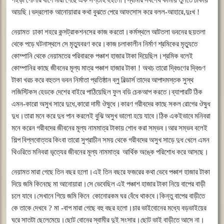
আয়ছি।ভদ্রলোক
আনোয়ারার
কথা
বুঝতে
পেরে
আফসোস
করে
বলল
-
আহারে
,
দুঃখ
!
নেয়ামত
ঢাকা
শহরে
কন্সট্রাকশনসের
কাজ
করতো।কর্মস্থলে
আটতলা
ভবনের
ছয়তলা
থেকে
পড়ে
ঘটনাস্থলে
সে
মৃত্যুবরণ
করে।কাজ
চলাকালীন
নির্মাণ
শ্রমিকের
মৃত্যুতে
কোম্পানি
থেকে
নেয়ামতের
পরিবারকে
পঞ্চাশ
হাজার
টাকা
দিয়েছিল।শ্রমিক
বলেই
কোম্পানির
কাছে
জীবনের
মূল্য
মাত্র
পঞ্চাশ
হাজার
টাকা
!
অথচ
তারো
দ্বিগুণের
দ্বিগুণ
টাকা
খরচ
করে
বহুতল
ভবন
নির্মাতা
প্রতিষ্ঠান
ব্লু
বিল্ডার্স
তাদের
আপাদমস্তক
সুস্থ
লজিস্টিকস
হেডকে
দেশের
বাইরে
পাঠিয়েছিল
ফুল
বডি
চেকআপ
করতে।ব্যাপারটি
ঠিক
এমন
-
কারো
অসুখ
সারে
দুধে
,
কারো
দামী
ঔষুধে।কারণ
গরীবদের
কাছে
সকল
রোগের
ঔষুধ
দুধ।তারা
মনে
করে
দুধ
পান
করলেই
বুঝি
অসুখ
ভালো
হয়ে
যাবে।ঠিক
একইভাবে
মনিবরা
মনে
করেন
গরীবদের
জীবনের
মূল্য
নামমাত্র
টাকায়
শোধ
করা
সম্ভব।আর
সম্ভব
বলেই
শিল্প
বিপ্লবোত্তর
কিংবা
তারো
সুপ্রাচীন
সময়
থেকে
গরীবদের
অসুখ
সাড়ে
দুধ
খেলে
এমন
থিওরিতে
মনিবরা
ভৃত্যের
জীবনের
মূল্য
নামমাত্র
আর্থিক
অঙ্কে
পরিশোধ
করে
আসছে।
নেয়ামত
মারা
গেছে
তিন
বছর
হলো।এই
তিন
বছরে
ফজরের
কথা
ভেবে
পঞ্চাশ
হাজার
টাকা
দিয়ে
জমি
কিনেছে
মা
আনোয়ারা।সে
ভেবেছিল
এই
পঞ্চাশ
হাজার
টাকা
নিয়ে
বাপের
বাড়ী
চলে
যাবে।সেখানে
গিয়ে
জমি
কিনে
কোনোরকম
ঘর
বেঁধে
থাকবে।কিন্তু
বাপের
বাড়ীতে
কে
তাকে
দেখবে
?
মা
-
বাপ
মারা
গেছে
বহু
বছর
হলো।চার
ভাইবোনের
মধ্যে
বড়ভাইয়ের
ঘরে
সাতটা
ছেলেমেয়ে।ছোট
বোনের
স্বামীর
দুই
সংসার।ছোট
ভাই
বাড়ীতে
আসে
না।