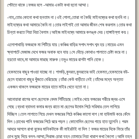
পেটাতে
থাকে।ফজর
বলে
-
আমার
একটা
কথা
হুনো
আম্মা।
-
নাহ
,
তোর
কোনো
কথা
হুনতাম
না।ওই
পোলা
,
তোরা
না
কৈছি
মাইনষ্যের
কথা
হুনবি
না।
মাইনষ্যের
কথা
আমারে
কৈবি
না।তোর
লাইগাই
তো
আমার
জীবন
শেষ
করলাম।তোর
কথা
চিন্তা
করতে
গিয়া
বিয়া
বৈলাম।আইজ
মাইনষ্যে
আমারে
কলঙ্ক
দেয়।হাঙ্গাইল্লা
কয়।
এলোপাথাড়ি
ফজরকে
মা
পিটিয়ে
যায়।কঞ্চির
বাড়ির
সপাৎ
সপাৎ
শব্দ
হয়।মায়ের
এমন
ক্ষ্যাপাটে
মেজাজ
দেখে
ফজর
অবাক
বনে
যায়।সে
দৌড়ে
কোথাও
পালাতে
চেষ্টা
করে
না।
হয়তো
ভাবে
,
মা
আমারে
মারছে
মারুক।তবুও
মায়ের
রাগটা
পানি
হোক।
হেকমতের
বাছুর
পাওয়া
যাচ্ছে
না।
শাশুড়ি
,
কুদরত
,
কুদরতের
ভাই
হেকমত
,
হেকমতের
বউ
-
ছেলে
হারানো
বাছুর
খুঁজতে
বেরিয়েছে।তাঁরা
কেউ
বাড়ীতে
নেই।তাঁদের
মধ্যে
অন্তত
একজন
থাকলে
ফজরকে
মায়ের
হাতে
মাইর
খেতে
হতো
না।
আনোয়ারা
রাগের
বশে
ছেলেকে
বেদম
পিটিয়েছে।মাইর
খেয়ে
ফজরের
শরীরে
জ্বর
এসে
গেছে।ব্যথা
ব্যাদনা
কমার
জন্য
রাতে
মা
ছেলের
উদোম
পিঠে
সরিষার
তেল
লাগিয়ে
দিচ্ছিল।তেল
লাগাতে
গিয়ে
দেখল
ফজরের
পিঠে
কঞ্চির
কালো
দাগ।মা
হাউমাউ
করে
কেঁদে
দিল।চোখের
পানি
ফজরের
পিঠে
ঝরে
পড়ল।
কোনোদিন
ছেলের
গায়ে
হাত
তুলেনি।
পরম
আদরে
আগলে
রাখা
বুকের
মানিকটাকে
কী
মাইরটাই
না
দিল
!
ফজর
মায়ের
দিকে
ফিরে
তাঁর
চোখ
মুছে
দিয়ে
বলল
-
আম্মা
,
সিরাজ
চোরা
যহন
তোমারে
নিয়া
খারাপ
কথা
কৈলো।আমি
তহন