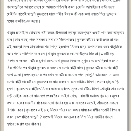
পর
খাতুনিকে
আনতে
গেলে
সে
আসতে
গড়িমসি
করল।যেদিন
জামাইয়ের
বাড়ী
এলো
সেইদিন
রাতেই
খাতুনি
কুদরতের
সাথে
শরীর
বিষয়ক
কী
এক
কথা
বলতে
গিয়ে
দুজনের
মধ্যে
বাকবিতণ্ডা
হলো।
খাতুনি
জামাইকে
বোঝাতে
চেষ্টা
করল
-
উপজেলা
স্বাস্থ্য
কমপ্লেক্সে
একটা
পাশ
করা
ডাক্তার
বসে।তার
কাছে
গেলে
সমস্যার
সমাধান
দিতে
পারবে।কুদরত
বউয়ের
কথা
শুনল
না
বরং
এই
সমস্যা
নিয়ে
ডাক্তারের
শরণাপন্ন
হওয়াকে
নিজের
জন্য
অপমানকর
ভেবে
খাতুনিকে
জোর
গলায়
গালিগালাজ
করল।খাতুনি
কুদরতকে
কোনো
উত্তর
দিল
না।একটা
বড়
নিঃশ্বাস
ফেলল।বউকে
চুপ
থাকতে
দেখে
কুদরত
নিজেকে
সুপুরুষ
ভাবতে
দ্বিধা
করল
না।
ঠিক
পাঁচদিন
পর
খাতুনি
কুদরতকে
বলল
সে
বাপের
বাড়ী
যাবে।কুদরত
বউকে
বাপের
বাড়ী
রেখে
এলো।সপ্তাহখানেক
পর
যখন
সে
বউকে
আনতে
গেল।খাতুনি
আর
এলো
না
এবং
বাপের
বাড়ী
থেকেই
সে
কুদরতের
সংসার
করবে
না
বলে
জানিয়ে
দিলো।তাদের
ছাড়াছাড়ি
হলো।কুদরত
তার
বাড়ীতে
নিজের
দোষ
ও
দুর্বলতা
লুকোতো
রটিয়ে
দিলো
-
খাতুনি
তার
বাপের
বাড়ী
থেইকা
এক
পোলার
লগে
প্রেম
কৈরা
ভাইগা
গেছে।বাঙ্গালী
সমাজে
পুরুষদের
মুখের
কথা
সাধকের
স্বরণীয়
বাক্যের
মতো
প্রচার
হয়
এবং
সাধকের
মতোই
তাঁদেরকে
সকলে
বিশ্বাস
করে।কুদরতের
এই
ঢাহা
মিথ্যে
গাঁয়ের
লোকজন
সাধকের
বাণীর
মতোই
বিশ্বাস
করল।অপরদিকে
খাতুনি
?
হতভাগী
মিথ্যে
কলঙ্কের
কালিমা
নিয়ে
স্বামীর
গ্রামে
মুখরোচক
গল্প
হয়ে
থাকল।