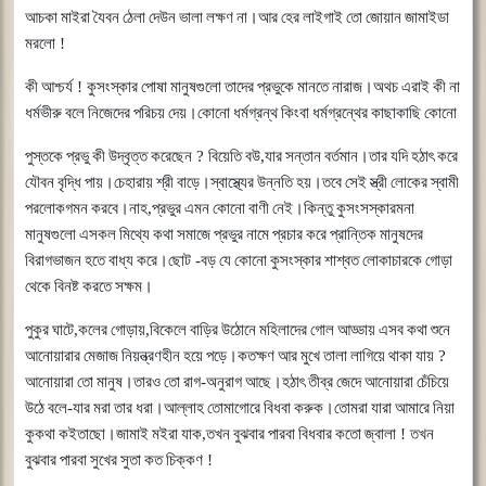
আচকা
মাইরা
যৈবন
ঠেলা
দেউন
ভালা
লক্ষণ
না।আর
হের
লাইগাই
তো
জোয়ান
জামাইডা
মরলো
!
কী
আশ্চর্য
!
কুসংস্কার
পোষা
মানুষগুলো
তাদের
প্রভুকে
মানতে
নারাজ।অথচ
এরাই
কী
না
ধর্মভীরু
বলে
নিজেদের
পরিচয়
দেয়।কোনো
ধর্মগ্রন্থ
কিংবা
ধর্মগ্রন্থের
কাছাকাছি
কোনো
পুস্তকে
প্রভু
কী
উদ্বৃত্ত
করেছেন
?
বিয়েতি
বউ
,
যার
সন্তান
বর্তমান।তার
যদি
হঠাৎ
করে
যৌবন
বৃদ্ধি
পায়।চেহারায়
শ্রী
বাড়ে।স্বাস্থ্যের
উন্নতি
হয়।তবে
সেই
স্ত্রী
লোকের
স্বামী
পরলোকগমন
করবে।নাহ
,
প্রভুর
এমন
কোনো
বাণী
নেই।কিন্তু
কুসংসস্কারমনা
মানুষগুলো
এসকল
মিথ্যে
কথা
সমাজে
প্রভুর
নামে
প্রচার
করে
প্রান্তিক
মানুষদের
বিরাগভাজন
হতে
বাধ্য
করে।ছোট
-
বড়
যে
কোনো
কুসংস্কার
শাশ্বত
লোকাচারকে
গোড়া
থেকে
বিনষ্ট
করতে
সক্ষম।
পুকুর
ঘাটে
,
কলের
গোড়ায়
,
বিকেলে
বাড়ির
উঠোনে
মহিলাদের
গোল
আড্ডায়
এসব
কথা
শুনে
আনোয়ারার
মেজাজ
নিয়ন্ত্রণহীন
হয়ে
পড়ে।কতক্ষণ
আর
মুখে
তালা
লাগিয়ে
থাকা
যায়
?
আনোয়ারা
তো
মানুষ।তারও
তো
রাগ
-
অনুরাগ
আছে।হঠাৎ
তীব্র
জেদে
আনোয়ারা
চেঁচিয়ে
উঠে
বলে
-
যার
মরা
তার
ধরা।আল্লাহ
তোমাগোরে
বিধবা
করুক।তোমরা
যারা
আমারে
নিয়া
কুকথা
কইতাছো।জামাই
মইরা
যাক
,
তখন
বুঝবার
পারবা
বিধবার
কতো
জ্বালা
!
তখন
বুঝবার
পারবা
সুখের
সুতা
কত
চিক্কণ
!