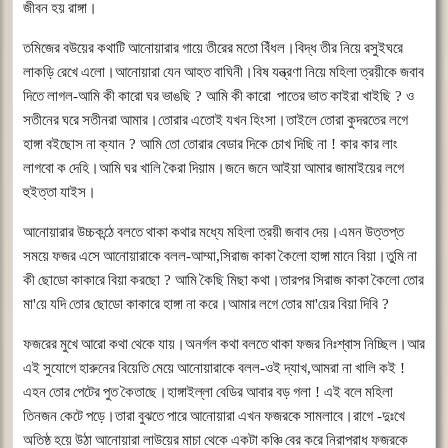
জীবন
হয়
রাঙ্গা।
তমিজের
বউয়ের
কথাটি
আনোয়ারার
গায়ে
তীরের
মতো
বিঁধল।বিদ্ধ
তীর
নিয়ে
রসুইঘরে
লাকড়ি
রেখে
এলো।আনোয়ারা
যেন
আহত
বাঘিনী।বিষ
যন্ত্রণা
নিয়ে
মহিলা
ত্রয়ীকে
জবাব
দিতে
লাগল
-
আমি
কী
কারো
ঘর
ভাঙছি
?
আমি
কী
কারো
পাতের
ভাত
কাইরা
খাইছি
?
ও
সতীনের
ঘরে
সতীনরা
আমার।তোরার
এতোই
যখন
হিংসা।তাইলে
তোরা
কুদরতের
লগে
হাঙ্গা
বইছোস
না
ক্যান
?
আমি
তো
তোরার
বেডার
দিকে
চোখ
দিছি
না
!
কার
কার
লাং
লাগবো
ক
দেহি।আমি
ঘর
খালি
কৈরা
দিয়াম।জনে
জনে
আইয়া
আমার
জামাইয়ের
লগে
হুইত্তা
যাইস।
আনোয়ারার
উচ্চকন্ঠে
বলতে
থাকা
কথার
মধ্যে
মহিলা
ত্রয়ী
জবাব
দেয়।এমন
উত্তপ্ত
সময়ে
ফজর
এসে
আনোয়ারাকে
বলল
-
আম্মা
,
সিরাজ
কাকা
কৈলো
হাঙ্গা
মানে
বিয়া।তুমি
না
কী
ছোডো
কাকারে
বিয়া
করছো
?
আমি
কৈছি
মিছা
কথা।তারপর
সিরাজ
কাকা
কৈলো
তোর
মা
'
য়ে
যদি
তোর
ছোডো
কাকারে
হাঙ্গা
না
করে।আমার
লগে
তোর
মা
'
য়ের
বিয়া
দিবি
?
ফজরের
মুখে
আরো
কথা
থেকে
যায়।অনর্গল
কথা
বলতে
থাকা
ফজর
নিঃশ্বাস
নিচ্ছিল।আর
এই
সুযোগে
হারুনের
বিয়েতি
মেয়ে
আনোয়ারাকে
বলল
-
ওই
দ্যাখ
,
আমরা
না
খালি
কই
!
এহন
তোর
পেটের
পুত
কৈতাছে।হাঙ্গাইল্লা
বেডির
আবার
বড়
গলা
!
এই
বলে
মহিলা
তিনজন
কেটে
পড়ে।তারা
বুঝতে
পারে
আনোয়ারা
এখন
ফজরকে
সামলাবে।রাগে
-
দুঃখে
অতিষ্ঠ
হয়ে
উঠা
আনোয়ারা
লাউয়ের
মাচা
থেকে
একটা
কঞ্চি
বের
করে
নিরাপরাধ
ফজরকে