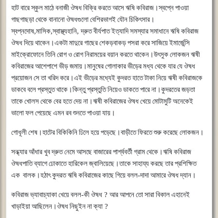
হাট
বারে
স্কুল
মাঠে
বনাজী
ঔষধ
বিক্রি
করতে
আসে
ঋষি
কবিরাজ।স্বপ্নে
পাওয়া
গাছগাছড়া
থেকে
বানানো
ঔষধগুলো
বেশিরভাগই
যৌন
চিকিৎসার।
স্বপ্নদোষ
,
মাসিক
,
স্বাস্থ্যহানি
,
দ্রুত
বীর্যপাত
ইত্যাদি
সমস্যার
সমাধানে
ঋষি
কবিরাজ
ঔষধ
দিয়ে
থাকেন।একটা
মাদুরে
গাছের
শেকড়বাকড়
পসরা
করে
সাজিয়ে
ইমার্জেন্সি
মাইক্রোফোনে
তিনি
রোগ
ও
রোগ
নিরাময়ের
বয়ান
করতে
থাকেন।উৎসুক
লোকজন
ঋষী
কবিরাজের
আশেপাশে
ভীড়
জমায়।মানুষের
গোলাকার
ভীড়ের
মধ্য
থেকে
যার
যে
ঔষধ
প্রয়োজন
সে
তা
খরিদ
করে।এই
ভীড়ের
মধ্যেই
কুদরত
হাতে
টাকা
নিয়ে
ঋষী
কবিরাজকে
ডাকবে
বলে
প্রস্তুত
থাকে।কিন্তু
প্রস্তুতি
নিয়েও
ডাকতে
পারে
না।কুদরতের
জড়তা
তাকে
খোলস
থেকে
বের
হতে
দেয়
না।ঋষী
কবিরাজের
ঔষধ
খেয়ে
মোটামুটি
অনেকেই
ভালো
ফল
পেয়েছে
এমন
রব
শুনতে
পাওয়া
যায়।
গোধূলী
শেষ।হাটের
বিকিকিনি
ঢিলে
হয়ে
পড়েছে।বাড়ীতে
ফিরতে
শুরু
করেছে
লোকজন।
সন্ধ্যার
আঁধার
খুব
দ্রুত
নেমে
আসছে
বাজারের
পার্শ্ববর্তী
গ্রাম
থেকে।ঋষি
কবিরাজ
ঔষধপাতি
ব্যাগে
ঢোকাতে
হারিকেল
জ্বালিয়েছে।তাকে
সাহায্য
করছে
তার
প্রশিক্ষিত
এক
বালক।হঠাৎ
কুদরত
ঋষি
কবিরাজের
কাছে
গিয়ে
বলল
-
দাদা
আমারে
ঔষধ
দ্যান।
কবিরাজ
ভ্যাবাচ্যাকা
খেয়ে
বলল
-
কী
ঔষধ
?
আর
আপনে
তো
সারা
বিকাল
এহানেই
খাড়াইয়া
আছিলেন।ঔষধ
নিছুইন
না
ক্যা
?