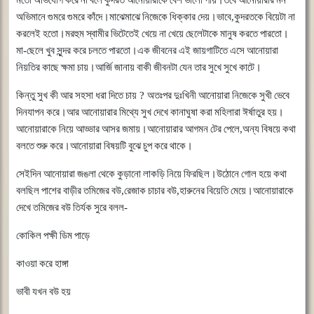
অভিমানে
গুমরে
গুমরে
কাঁদে।মাঝেমাঝে
নিজেকে
ধিক্কার
দেয়।ভাবে
,
কুদরতকে
বিয়েটা
না
করলেই
হতো।মরহুম
স্বামীর
ভিটেতেই
খেয়ে
না
খেয়ে
ছেলেটাকে
মানুষ
করতে
পারতো।
মা
-
ছেলে
খুব
সুন্দর
করে
চলতে
পারতো।এক
জীবনের
এই
জায়গাটিতে
এসে
আনোয়ারা
নিয়তির
কাছে
ক্ষমা
চায়।আর্জি
জানায়
বাকী
জীবনটা
যেন
তার
সুখে
সুখে
কাটে।
কিন্তু
সুখ
কী
আর
সহসা
ধরা
দিতে
চায়
?
অতঃপর
দুঃখিনী
আনোয়ারা
নিজেকে
সুখী
ভেবে
দিনযাপন
করে।আর
আনোয়ারার
মিথ্যে
সুখ
দেখে
কানাঘুষা
করা
মহিলারা
ঈর্ষাতুর
হয়।
আনোয়ারাকে
নিয়ে
আড্ডার
আসর
জমায়।আনোয়ারার
আগমন
টের
পেলে
,
অন্য
বিষয়ে
কথা
বলতে
শুরু
করে।আনোয়ারা
বিষয়টি
বুঝে
চুপ
করে
থাকে।
সেইদিন
আনোয়ারা
জঙলা
থেকে
কুড়ানো
লাকড়ি
নিয়ে
ফিরছিল।উঠোনে
গোল
হয়ে
কথা
বলছিল
পাশের
বাড়ীর
তমিজের
বউ
,
রেজাক
চাচার
বউ
,
হারুনের
বিয়েতি
মেয়ে।আনোয়ারাকে
দেখে
তমিজের
বউ
তির্যক
সুরে
বলল
-
কোকিল
পক্ষী
ডিম
পাড়ে
কাওয়া
করে
হাঙ্গা
ভাবী
যখন
বউ
হয়