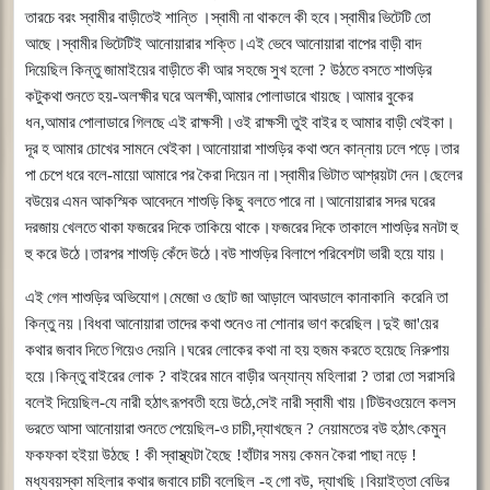
তারচে
বরং
স্বামীর
বাড়ীতেই
শান্তি
।স্বামী
না
থাকলে
কী
হবে।স্বামীর
ভিটেটি
তো
আছে।স্বামীর
ভিটেটিই
আনোয়ারার
শক্তি।এই
ভেবে
আনোয়ারা
বাপের
বাড়ী
বাদ
দিয়েছিল
কিন্তু
জামাইয়ের
বাড়ীতে
কী
আর
সহজে
সুখ
হলো
?
উঠতে
বসতে
শাশুড়ির
কটুকথা
শুনতে
হয়
-
অলক্ষীর
ঘরে
অলক্ষী
,
আমার
পোলাডারে
খায়ছে।আমার
বুকের
ধন
,
আমার
পোলাডারে
গিলছে
এই
রাক্ষসী।ওই
রাক্ষসী
তুই
বাইর
হ
আমার
বাড়ী
থেইকা।
দূর
হ
আমার
চোখের
সামনে
থেইকা।আনোয়ারা
শাশুড়ির
কথা
শুনে
কান্নায়
ঢলে
পড়ে।তার
পা
চেপে
ধরে
বলে
-
মায়ো
আমারে
পর
কৈরা
দিয়েন
না।স্বামীর
ভিটাত
আশ্রয়টা
দেন।ছেলের
বউয়ের
এমন
আকস্মিক
আবেদনে
শাশুড়ি
কিছু
বলতে
পারে
না।আনোয়ারার
সদর
ঘরের
দরজায়
খেলতে
থাকা
ফজরের
দিকে
তাকিয়ে
থাকে।ফজরের
দিকে
তাকালে
শাশুড়ির
মনটা
হু
হু
করে
উঠে।তারপর
শাশুড়ি
কেঁদে
উঠে।বউ
শাশুড়ির
বিলাপে
পরিবেশটা
ভারী
হয়ে
যায়।
এই
গেল
শাশুড়ির
অভিযোগ।মেজো
ও
ছোট
জা
আড়ালে
আবডালে
কানাকানি
করেনি
তা
কিন্তু
নয়।বিধবা
আনোয়ারা
তাদের
কথা
শুনেও
না
শোনার
ভাণ
করেছিল।দুই
জা
'
য়ের
কথার
জবাব
দিতে
গিয়েও
দেয়নি।ঘরের
লোকের
কথা
না
হয়
হজম
করতে
হয়েছে
নিরুপায়
হয়ে।কিন্তু
বাইরের
লোক
?
বাইরের
মানে
বাড়ীর
অন্যান্য
মহিলারা
?
তারা
তো
সরাসরি
বলেই
দিয়েছিল
-
যে
নারী
হঠাৎ
রূপবতী
হয়ে
উঠে
,
সেই
নারী
স্বামী
খায়।টিউবওয়েলে
কলস
ভরতে
আসা
আনোয়ারা
শুনতে
পেয়েছিল
-
ও
চাচী
,
দ্যাখছেন
?
নেয়ামতের
বউ
হঠাৎ
কেমুন
ফকফকা
হইয়া
উঠছে
!
কী
স্বাস্থ্যটা
হৈছে
!
হাঁটার
সময়
কেমন
কৈরা
পাছা
নড়ে
!
মধ্যবয়স্কা
মহিলার
কথার
জবাবে
চাচী
বলেছিল
-
হ
গো
বউ
,
দ্যাখছি।বিয়াইত্তা
বেডির