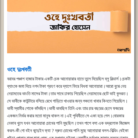
ওহে দুঃখবতী
বরাবর
পঞ্চাশ
হাজার
টাকার
একটি
চেক
আনোয়ারার
হাতে
তুলে
দিয়েছিল
ব্লু
বিল্ডার্স।চেকটা
ব্যাংকে
জমা
দিয়ে
নগদ
টাকা
গ্রহণ
করে
দ্যাশে
ফিরে
বিধবা
আনোয়ারা।আরো
বুঝে
নেয়
নেয়ামতের
ভাংতি
মাসের
টাকা।তার
সাথে
ঢাকায়
গিয়েছিল
নেয়ামতের
ছোট
ভাই
কুদরত।
সে
ভাবীকে
কাউন্টারে
বসিয়ে
রেখে
গাড়িতে
খাওয়ার
জন্য
শুকনো
খাবার
কিনতে
গিয়েছিল।
ভাবী
স্বামীর
শোকে
কাঁদছিল।ভাবী
ভাবছিল
তিনি
এবং
তার
চার
বছরের
ছেলে
ফজরের
একজন
নির্ভর
করার
মতো
মানুষ
থাকল
না।এই
পৃথিবীতে
সে
একা
হয়ে
গেল।বোরকার
নেকাব
খুলে
যখন
আনোয়ারা
চোখের
পানি
মুছছিল।তখন
পাশে
বসা
এক
ভদ্রলোক
জিজ্ঞেস
করল
-
কী
গো
বইন
কান্দুইন
ক্যা
?
দ্রুত
চোখের
পানি
মুছে
আনোয়ারা
বলল
-
বিল্ডিং
থেইকা
পইড়া
পোলার
বাপে
মারা
গেছে
এক
সপ্তাহ
হইলো।স্বামীর
সর্বশেষ
কামায়
তুলতে
ঢাকায়