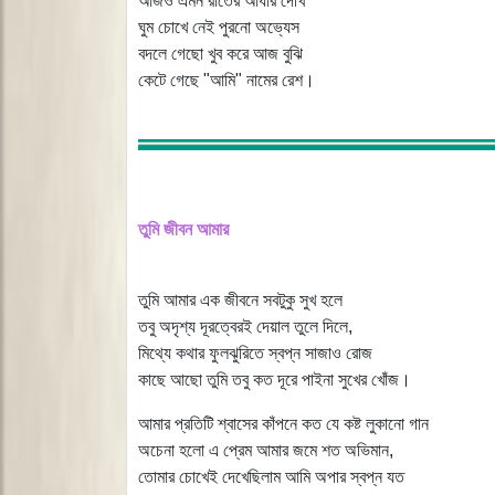
আজও এমন রাতের আঁধার দেখি
ঘুম চোখে নেই পুরনো অভ্যেস
বদলে গেছো খুব করে আজ বুঝি
কেটে গেছে "আমি" নামের রেশ।
তুমি জীবন আমার
তুমি আমার এক জীবনে সবটুকু সুখ হলে
তবু অদৃশ্য দূরত্বেরই দেয়াল তুলে দিলে,
মিথ্যে কথার ফুলঝুরিতে স্বপ্ন সাজাও রোজ
কাছে আছো তুমি তবু কত দূরে পাইনা সুখের খোঁজ।
আমার প্রতিটি শ্বাসের কাঁপনে কত যে কষ্ট লুকানো গান
অচেনা হলো এ প্রেম আমার জমে শত অভিমান,
তোমার চোখেই দেখেছিলাম আমি অপার স্বপ্ন যত