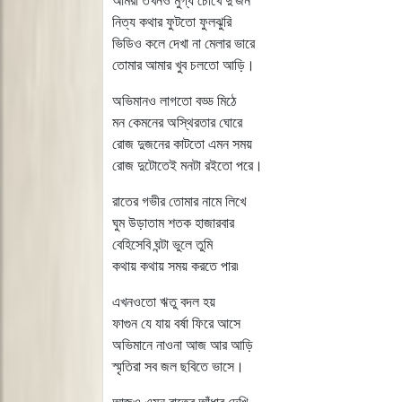
আমরা তখনও মুগ্ধ চোখে দু'জন
নিত্য কথার ফুটতো ফুলঝুরি
ভিডিও কলে দেখা না মেলার ভারে
তোমার আমার খুব চলতো আড়ি।
অভিমানও লাগতো বড্ড মিঠে
মন কেমনের অস্থিরতার ঘোরে
রোজ দুজনের কাটতো এমন সময়
রোজ দুটোতেই মনটা রইতো পরে।
রাতের গভীর তোমার নামে লিখে
ঘুম উড়াতাম শতক হাজারবার
বেহিসেবি ঘন্টা ভুলে তুমি
কথায় কথায় সময় করতে পার৷
এখনওতো ঋতু বদল হয়
ফাগুন যে যায় বর্ষা ফিরে আসে
অভিমানে নাওনা আজ আর আড়ি
স্মৃতিরা সব জল ছবিতে ভাসে।