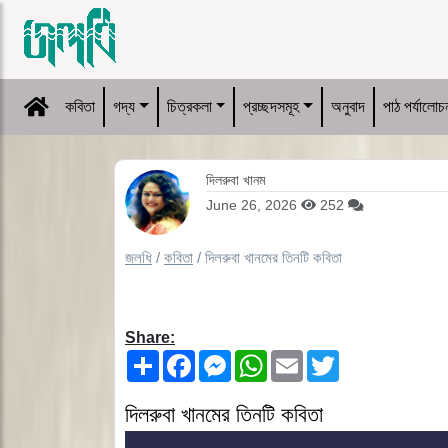
কবিতা
গদ্য
চিত্রকলা
প্রচ্ছদসমূহ
অনুবাদ
পাঠ পর্যালোচ
দিলরুবা খানম
June 26, 2026
252
জলধি
/
কবিতা
/
দিলরুবা খানমের তিনটি কবিতা
Share:
Share
Facebook
Messenger
WhatsApp
Email
Twitter
দিলরুবা খানমের তিনটি কবিতা