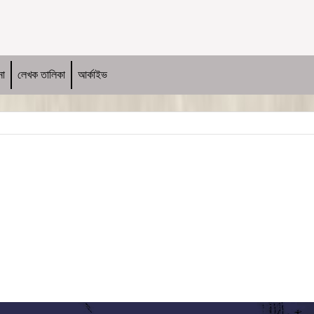
না
লেখক তালিকা
আর্কাইভ